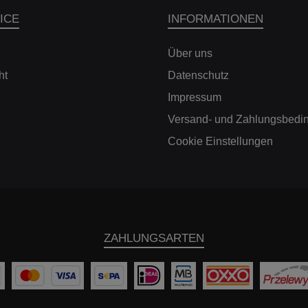
rderachse, 370mm,
stufenlose Tieferlegung
Tu
ICE
INFORMATIONEN
-teilige Scheibe,
auch nach Jahren
Klein
gelocht - ohne
schnell und leicht variiert
Alpi
Teilegutachten
werden. Die
Oe
Über uns
ieferumfang: - 2x
Tieferlegung erfolgt
we
msscheibe gelocht
fahrzeugbedingt
Unt
ht
Datenschutz
links/rechts inkl.
entweder an den
Bremstopf - 1x
radführenden KW
Au
Impressum
ntagematerial - 1x
Edelstahl-Federbeinen
Spit
nbauanleitung und
oder bei nicht
dem
Versand- und Zahlungsbedi
Einfahrhinweise
radführenden
mehr 
Cookie Einstellungen
Kompatible
Doppelquerlenkerhinter
Tie
ahrzeuge:Audi R8
achsen an der
a
422, 423) 4.2 FSI
Hinterachshöhenverstell
Fahrv
tro 309kW / 420PS /
ung. Der Maßstab für
Straß
4163cm³ (bis BJ
sportlich-dynamische
dem 
08.2009)Audi A4 B7
TuningfansMit seiner
auf 
 RS4 quattro 309kW
harmonischen
20PS / 4163cm³Audi
Grundabstimmung für
Fahr
ZAHLUNGSARTEN
C5 (4B) RS6 quattro
das sportliche Fahren
331kW / 450PS /
auf der Straße
172cm³Audi A6 C5
überzeugt das KW V1
Moto
) RS6 quattro plus
den anspruchsvollen
den 
353kW / 480PS /
Tuningfan. Für jedes
ADAC
Hinweise: Bei
Fahrzeug ermitteln