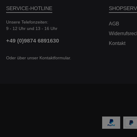
Vo
SERVICE-HOTLINE
SHOPSERV
2
Unsere Telefonzeiten:
AGB
L
9 - 12 Uhr und 13 - 16 Uhr
Bre
Widerrufsrec
+49 (0)9874 6891630
Kontakt
Mo
Ei
Oder über unser
Kontaktformular
.
F
(
quat
31.
(8E)
/ 4
A6 
4
(4B
4172cm³ 