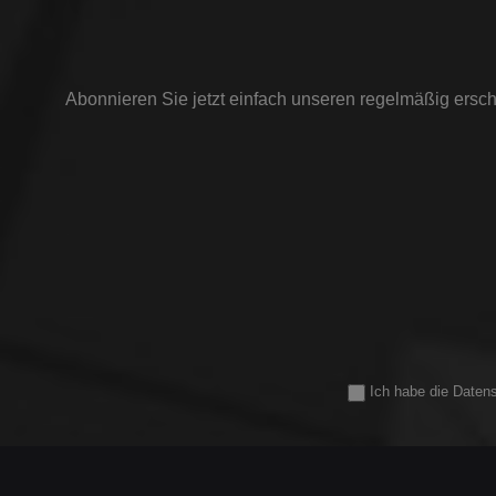
ein
je
Loc
Abonnieren Sie jetzt einfach unseren regelmäßig ersch
güns
erzi
DDE
der
ver
im V
wodu
Teileg
D
Ich habe die
Daten
könn
mit