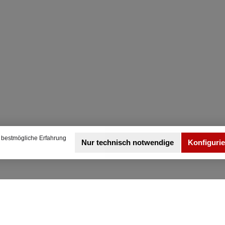
auf unsere KW
Rei
Gewindefahrwerke
Ihre
"Made in Germany".
Hi
Jedes KW
Stra
Gewindefahrwerk wird in
Fah
der Produktion
ausgiebigen
berü
Belastungstests
unterzogen und direkt in
Druc
unserem
am u
Firmenstammsitz im
des 
schwäbischen
ben
Fichtenberg entwickelt
nich
und gefertigt, um die
D
hohen Standards
Druc
 bestmögliche Erfahrung
Nur technisch notwendige
Konfiguri
unseres KW
mit 
Qualitätsmanagements
Klic
zu erfüllen. So ist es für
uns als deutscher
Ka
Hersteller eine
Wa
Selbstverständlichkeit
Ein
auf unsere, die
ohne
Erstausrüsterqualität
zur F
übertreffenden KW
Zug
Gewindefahrwerke und