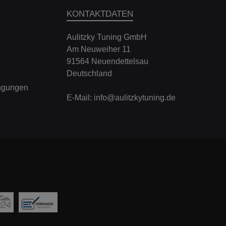
ner, Groß- und
KONTAKTDATEN
serienhersteller wie
na, MTM, Manthey,
ttinger und viele
Aulitzky Tuning GmbH
itere namhafte
Am Neuweiher 11
ernehmen in der
internationalen
91564 Neuendettelsau
tomobilbranche.
Deutschland
zentechnologie aus
 MotorsportViel
ngungen
als eine sportliche
E-Mail:
info@aulitzkytuning.de
ferlegung und ein
usgezeichnetes
erhalten auf allen
en erhalten Sie mit
KW V3. Es basiert
unser langjährigen
Erfahrung als
werkhersteller und
Ausrüster im
internationalen
rsport wie etwa in
Tourenwagenserien
 GT Masters, FIA
GT1, FIA GT3,