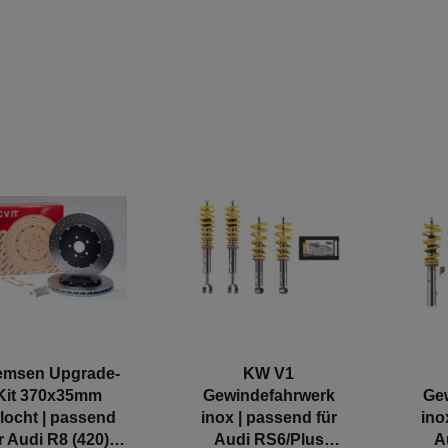
emsen Upgrade-
KW V1
Kit 370x35mm
Gewindefahrwerk
Ge
locht | passend
inox | passend für
ino
r Audi R8 (420),
Audi RS6/Plus
A