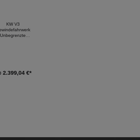
attro C5/B5 |
35210053
KW V3
ewindefahrwerk
Unbegrenzte
ndividualität für
rmance & Komfort.
erkraftverstellung
rat für die Zug- &
uckstufe.Wie bei
jedem KW
b
2.399,04 €*
ewindefahrwerk
twickeln unsere
rwerkingenieure
auch für die
rzeugspezifischen
endungen des KW
 eine sportlich-
harmonische
undabstimmung.
eben Tests auf
serem KW 7-post
dynamikprüfstand