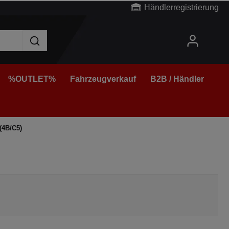
Händlerregistrierung
%OUTLET%
Fahrzeugverkauf
B2B / Händler
(4B/C5)