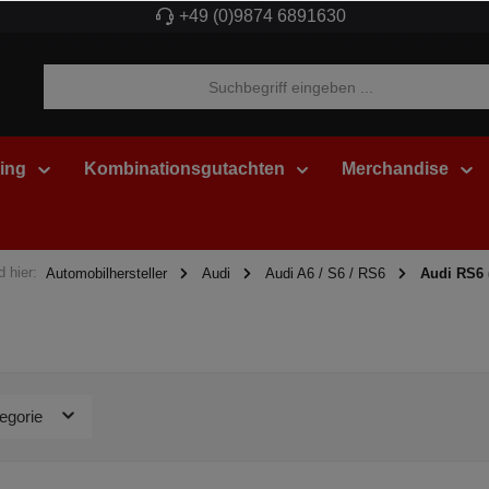
+49 (0)9874 6891630
ing
Kombinationsgutachten
Merchandise
d hier:
Automobilhersteller
Audi
Audi A6 / S6 / RS6
Audi RS6 
egorie