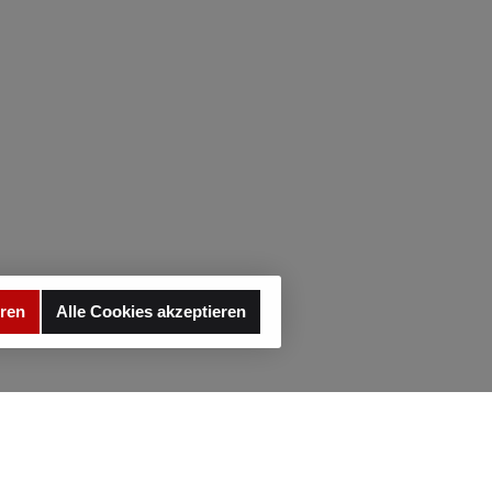
fencharakteristik
r High- und Ultra-
gh-Performance-
ßenreifen bei der
rwerkabstimmung
zu
cksichtigen.Durch
die patentierte
kstufeneinstellung
nteren Kolbenende
Edelstahlgehäuses
ötigten Sie dazu
t einmal Werkzeug.
ie einstellbare
kstufenabstimmung
eren
Alle Cookies akzeptieren
ihren zwölf exakten
ks erlaubt es Ihnen
per Hand auf
rosserieroll- und
nkbewegungen
fluss zu nehmen,
 dabei die optimal
ederrate passende
stufendämpfung
verändern zu