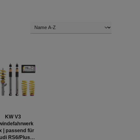
KW V3
windefahrwerk
x | passend für
udi RS6/Plus