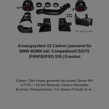
Ansaugsystem V2 Carbon | passend für
BMW M3/M4 inkl. Competition/CS/GTS
(F80/F82/F83) S55 | Eventuri
Fakten: Das Intake generiert bei einem Serien M4
+17 PS / +19 Nm Material: Carbon Hersteller:
Eventuri Teilegutachten: Für dieses Produkt ist ein
Gutachten für bestimmte Regionen und Fahrzeuge
verfügbar (Details weiter unten)ACHTUNG: Die
Variante mit den Aluminium Scoops ist die V1
Cariante, also ohne die geschlossenen Ducts. Im