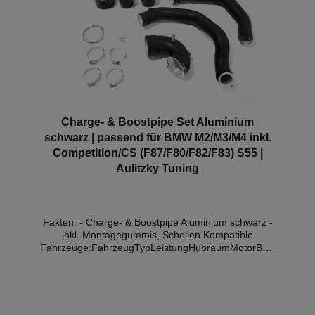
(F80)M3 CS338kW / 460PS2979cm³S55 B30 A01.18
- 10.18 BMW 4er (F82/F83)M4317kW /
431PS2979cm³S55 B30 A03.14 - 07.20 BMW 4er
(F82/F83)M4 Competition331kW /
450PS2979cm³S55 B30 A03.16 - 07.20 BMW 4er
Coupe (F82)M4 CS338kW / 460PS2979cm³S55 B30
A07.17 - 06.19 BMW 4er Coupe (F82)M4
GTS368kW / 500PS2979cm³S55 B30 A03.16 - 06.19
Charge- & Boostpipe Set Aluminium
schwarz | passend für BMW M2/M3/M4 inkl.
Competition/CS (F87/F80/F82/F83) S55 |
Aulitzky Tuning
Fakten: - Charge- & Boostpipe Aluminium schwarz -
inkl. Montagegummis, Schellen Kompatible
Fahrzeuge:FahrzeugTypLeistungHubraumMotorBauj
ahr BMW 2er (F87)M2 Competition302kW /
410PS2979cm³S55 B30 A06.18 - 06.21 BMW 2er
(F87)M2 CS331kW / 450PS2979cm³S55 B30 A11.19
- 06.21 BMW 3er (F80)M3317kW /
431PS2979cm³S55 B30 A03.14 - 10.18 BMW 3er