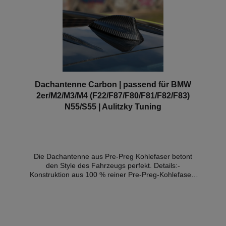
Competition M
Dachantenne Carbon | passend für BMW
2er/M2/M3/M4 (F22/F87/F80/F81/F82/F83)
N55/S55 | Aulitzky Tuning
Die Dachantenne aus Pre-Preg Kohlefaser betont
den Style des Fahrzeugs perfekt. Details:-
Konstruktion aus 100 % reiner Pre-Preg-Kohlefaser-
OEM Style-Cewebe- Hochglanz Finish- perfekte
Passgenauigkeit- Eintragungsfrei Kompatible
Fahrzeuge: - BMW F22 M235i - BMW F22 M240i -
BMW F30 3er - BMW F87 M2 - BMW F87 M2
Competition - BMW F80 M3 - BMW F80 M3