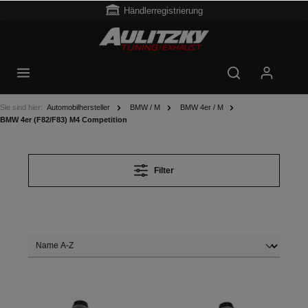
Händlerregistrierung
Sie sind hier:
Automobilhersteller
BMW / M
BMW 4er / M
BMW 4er (F82/F83) M4 Competition
Filter