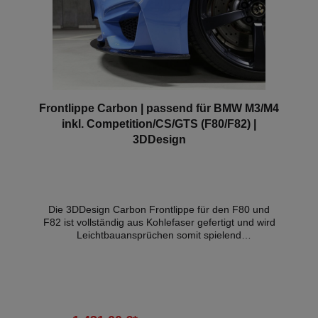
Frontlippe Carbon | passend für BMW M3/M4
inkl. Competition/CS/GTS (F80/F82) |
3DDesign
Die 3DDesign Carbon Frontlippe für den F80 und
F82 ist vollständig aus Kohlefaser gefertigt und wird
Leichtbauansprüchen somit spielend
gerecht. Optisch passt sich die Lippe der sportlichen
Front des Fahrzeugs ideal an. Hinzu kommt, dass
sich die Frontlippe positiv auf die aerodynamischen
Eigenschaften des Fahrzeuges auswirkt. Inkl.
Teilegutachten Kompatible Fahrzeuge:BMW 3
(F30, F80) M3 2014-2018BMW 3 (F30,