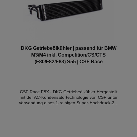
reverse-engineeren.
DKG Getriebeölkühler | passend für BMW
M3/M4 inkl. Competition/CS/GTS
(F80/F82/F83) S55 | CSF Race
CSF Race F8X - DKG Getriebeölkühler Hergestellt
mit der AC-Kondensatortechnologie von CSF unter
Verwendung eines 1-reihigen Super-Hochdruck-26-
mm-Mehrkanal-Mikroröhrchens. Dual-Pass-
Hochleistungskern mit 10 Kühlrohren, im Vergleich
zum OEM-Single-Pass mit 6-Rohr-Design für den
Rücklauf. High-Density-Multi-Lamellen-Lamellen-
Design."Drop-in fit" erfordert keine Anpassungen bei
der MontageAlle OEM-Komponenten werden weiter