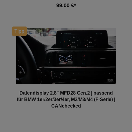
Competition - BMW F82 M4 - BMW F82 M4
99,00 €*
Competition - BMW G80 M3 pre-LCI (2021-2022) -
BMW G82 M4 pre-LCI (2021-2022) Nicht passend
für G80 oder G82 Facelift Fahrzeuge. Hinweis: Es
In den Warenkorb
handelt sich hierbei NICHT um ein originales BMW-
Produkt!
Tipp
Datendisplay 2.8" MFD28 Gen.2 | passend
für BMW 1er/2er/3er/4er, M2/M3/M4 (F-Serie) |
CANchecked