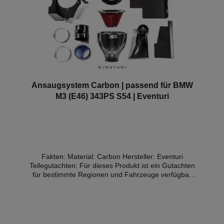
Ansaugsystem Carbon | passend für BMW
M3 (E46) 343PS S54 | Eventuri
Fakten: Material: Carbon Hersteller: Eventuri
Teilegutachten: Für dieses Produkt ist ein Gutachten
für bestimmte Regionen und Fahrzeuge verfügbar
(Details weiter unten) Das Eventuri Carbon
Ansaugsystem für den E46 wurde entwickelt um die
Motorleistung zu erhöhen, das Fahrverhalten zu
verbessern und das gesamte Fahrerlebnis zu
steigern. Die Hauptaspekte liegen in der Balance