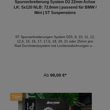
Spurverbreiterung System D2 22mm Achse
Logger ermöglicht es, ganz genau in das Protokoll zu
LK: 5x120 NLB: 72,6mm | passend für BMW /
schauen. Hiermit lassen sich unbekannte Can Busse
Mini | ST Suspensions
reverse-engineeren.
ST Spurverbreiterungen System D25, 8, 10, 11, 12,
12,5, 15, 16, 17, 17,5, 18, 20, 21 oder 25mm pro
Rad Durchstecksystem mit Lochkreisbohrungen und
zweifacher Zentrierung. Die Mittenlochbohrung zur
Zentrierung auf der Radnabe und ein zusätzlicher
Zentrierbund an der Spurverbreiterung für die Felge
gewährleisten einen optimalen Rundlauf. Für die
Montage der Felge sind längere Radschrauben
erforderlich. - Lieferumfang: 2 Spurverbreiterungen
Ab
99,00 €*
System D2- Aus hochwertigem Aluminium (in
Einzelfällen aus Stahl)- Schwarz eloxiert für perfekten
Korrosionsschutz- Dynamischer Auftritt des
Fahrzeugs / perfekte Optik- Verbesserte
Fahrdynamik durch größere Spurbreite- Passende
Tipp
Radschrauben (in Schwarz und Silber) verfügbar
Technische Infos:Breite pro Achse:
22mmMontageart: