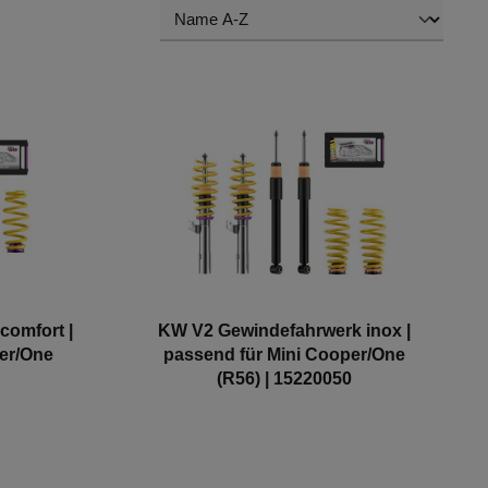
omfort |
KW V2 Gewindefahrwerk inox |
er/One
passend für Mini Cooper/One
(R56) | 15220050