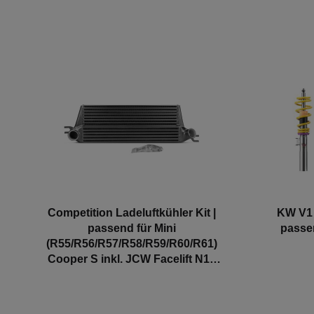
Competition Ladeluftkühler Kit |
KW V1 
passend für Mini
passe
(R55/R56/R57/R58/R59/R60/R61)
Cooper S inkl. JCW Facelift N14
N18 | Wagner Tuning