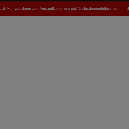
ck (4G) 4GA, 4GF 07/2010-
AllradFür Fahrzeuge m
 RS7 performance quattro
setzl. Mehrwertsteuer zzgl.
Versandkosten
und ggf. Nachnahmegebühren, wenn nich
gheck Benzin 445 KW
ccm 8 AllradAUDI A7
ck (4G) 4GA, 4GF 07/2010-
 RS7 quattro Schrägheck
n 412 KW 3993 ccm 8
Allrad