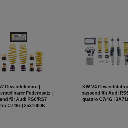
W Gewindefedern |
KW V4 Gewindefahrw
rstellbarer Federnsatz |
passend für Audi RS
end für Audi RS6/RS7
quattro C7/4G | 3A7
tro C7/4G | 2531000K