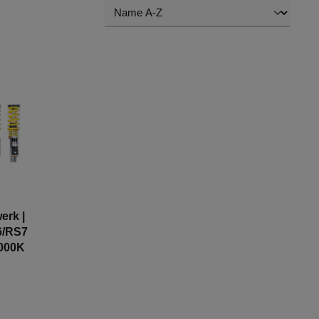
erk |
6/RS7
1000K