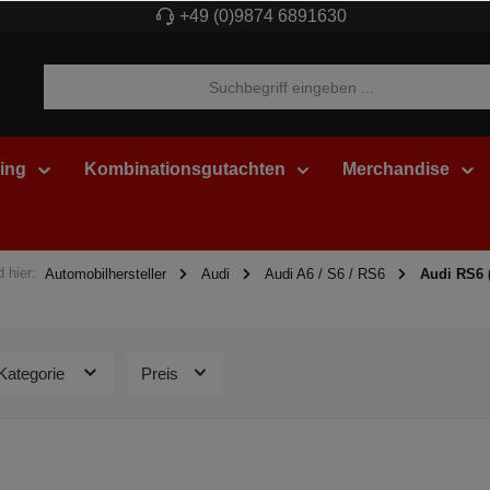
+49 (0)9874 6891630
ing
Kombinationsgutachten
Merchandise
d hier:
Automobilhersteller
Audi
Audi A6 / S6 / RS6
Audi RS6 
Kategorie
Preis