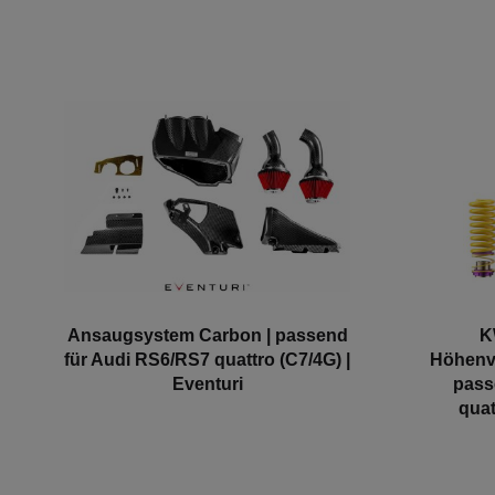
Ansaugsystem Carbon | passend
K
für Audi RS6/RS7 quattro (C7/4G) |
Höhenve
Eventuri
pass
quat