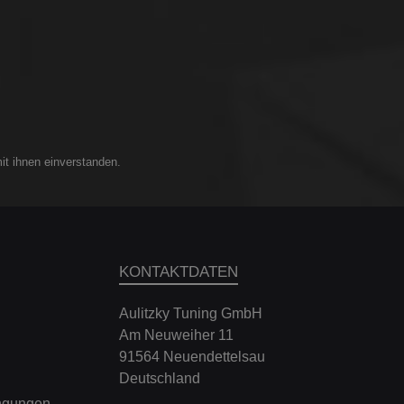
gige
:-
 exakten
rtabler)-
ung mit 6
) / -
eed-
4 exakten
abler)- Zwei
erk mit
it ihnen einverstanden.
nd
Je nach
ützlager
erumfangs
agen und
- VA + HA
A
KONTAKTDATEN
dern mit
 Nicht für
Aulitzky Tuning GmbH
ierung /
ügen über
Am Neuweiher 11
llräder.
91564 Neuendettelsau
e nur bei
Deutschland
nge.-
lung muss
ngungen