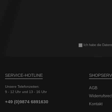
Lufteinlass und dem nahtlosen
abgestimm
Übergang in das patentierte Eventuri
bei der
Gehäuse aus Vollcarbon sorgen für
Federsät
einen individuellen und bestechenden
m
Look. Das Eventuri intake für den Audi
Dämpfer
RS6/RS7 C7 kommt in folgenden
Serienfa
Einzelteilen: Carbon Filtergehäuse mit
So erle
integriertem Einlassrohr 2 effiziente High
Gewin
Flow Kegel mit Urethan Filter Carbon
direkt
Scoop Carbon Filter Hülle CNC gefräste
Gewin
Ich habe die
Daten
Aufnahme für den Luftmassenmesser 2-
Automobilf
teiliges Haupt-Hitzeschild Laser-
tieferleg
geschnittene Aufhängung Den
individu
bekannten Venturi Effekt forciert Eventuri
möchten. S
mit dem technisch genialen
wie ein 
Produktdesign. Die Ausrichtung des
die KW G
Airflows durch die elegante Scoop führt
Tieferleg
SERVICE-HOTLINE
SHOPSERV
beim Eintritt in das Filtergehäuse durch
vorzun
den Filter zu einem Sog, der den
Tiefer
Unsere Telefonzeiten:
Luftstrahl perfekt komprimiert und
mögl
AGB
9 - 12 Uhr und 13 - 16 Uhr
gerichtet in den Turbo leitet. Der
enthalte
Widerrufsrec
optimierte Luftstrom sorgt dann für einen
Federwegb
deutlichen Uplift der Motorleistung.
größtmögl
+49 (0)9874 6891630
Kontakt
Teilegutachten Für den Einbau gelten
So kann m
die Angaben des Herstellers. Ein
Federn e