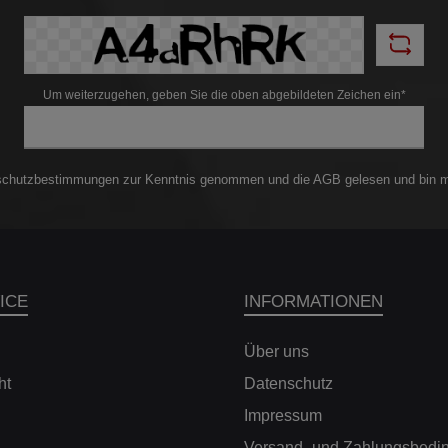
t. Dabei berücksichtigen wir
Separate und unabhän
 Entwicklung der jeweiligen
Dämpfereinstellung in
ze, dass die Federraten auch
Zugstufendämpfung mit 16
it den verschiedenen
Klicks + (straffer) / - (komfo
kennlinien Ihres adaptiven
Lowspeed-Druckstufendämpf
Um weiterzugehen, geben Sie die oben abgebildeten Zeichen ein*
hrwerks perfekt harmonieren.
exakten Klicks + (straffer
ben Sie selbst mit einem KW
(komfortabler)- Highsp
defedernsatz Ihren Wagen
Druckstufendämpfung mit 1
er und dynamischer. Die KW
Klicks + (straffer) / - (komfort
defedern eignen sich für
Grundabstimmungen ab W
schutzbestimmungen
zur Kenntnis genommen und die
AGB
gelesen und bin m
ahrer, die ihr Fahrzeug dezent
Komforteinstellung u
en und dabei den Vorteil eines
Performanceeinstellung- 
ellen Einstellbereichs nutzen
Fahrzeug sind Aluminiumst
tufenlose TieferlegungÄhnlich
fester Bestandteil des Lief
Gewindefahrwerk ermöglichen
Bitte beachten Sie die Aufl
ewindefedern eine stufenlose
Hinweise zu diesem Produkt:
ung in einem dezenten Bereich
höhenverstellbar (V
ICE
INFORMATIONEN
ehmen. Mit herkömmlichen
Gewindefederbeine, HA Fe
legungsfedern ist dies nicht
Höhenverstellung + Dämpfer)-
ich. Die im Lieferumfang
Fahrzeuge mit Niveauregul
Über uns
nen Staubschutzelemente und
Luftfederung- Dämpfer verf
ht
Datenschutz
egrenzer sind immer auf die
leicht zu bedienende Einste
iche Tieferlegung angepasst.
Bauartbedingt in der Zugstuf
Impressum
it den höhenverstellbaren KW
zugänglicher Kolbensta
in sportliches, harmonisches
Elektronische Dämpferrege
Versand- und Zahlungsbedi