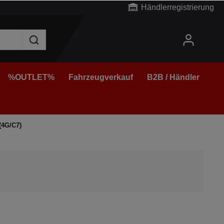
Händlerregistrierung
%OUTLET%
Fahrzeugverkauf
B2B / Händler
(4G/C7)