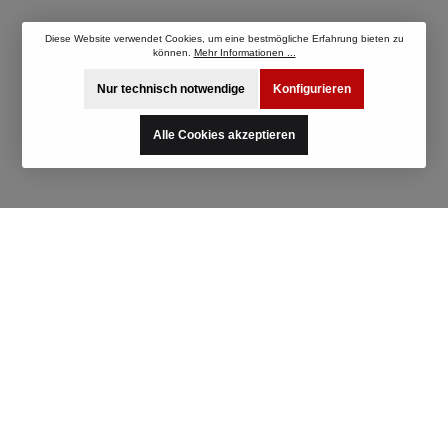
2019- A90 (JTSC/JBSC) Volkswagen
Fahrzeugbezeichnung: Baujahr: Typ: Bus T2,
Diese Website verwendet Cookies, um eine bestmögliche Erfahrung bieten zu
T3 1967-1992 245, 247, 251, 253, 255 (vorne
können.
Mehr Informationen ...
Schrauben, hinten Muttern)
Nur technisch notwendige
Konfigurieren
Alle Cookies akzeptieren