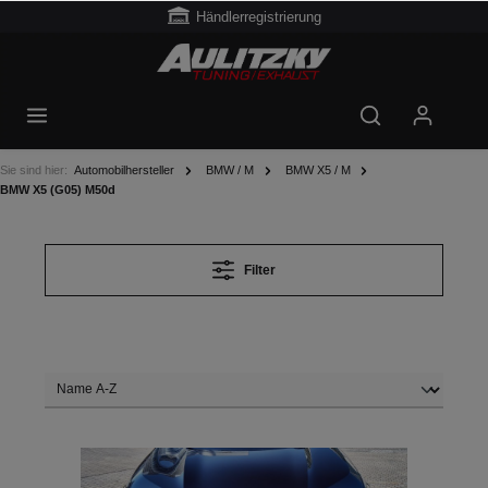
Händlerregistrierung
Sie sind hier:
Automobilhersteller
BMW / M
BMW X5 / M
BMW X5 (G05) M50d
Filter