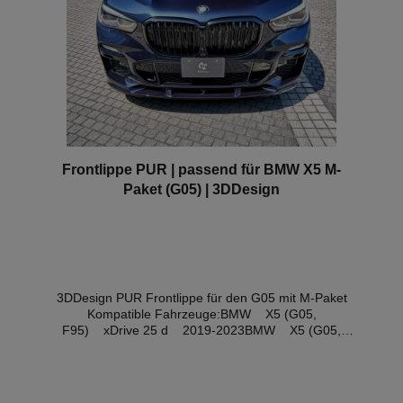
Frontlippe PUR | passend für BMW X5 M-
Paket (G05) | 3DDesign
3DDesign PUR Frontlippe für den G05 mit M-Paket
Kompatible Fahrzeuge:BMW X5 (G05,
F95) xDrive 25 d 2019-2023BMW X5 (G05,
F95) xDrive 30 d 2018-2020BMW X5 (G05,
F95) xDrive 30 d Mild-Hybrid Seit 2020BMW X5
(G05, F95) xDrive 40 d Mild-Hybrid Seit
2020BMW X5 (G05, F95) xDrive 40 i 2018-