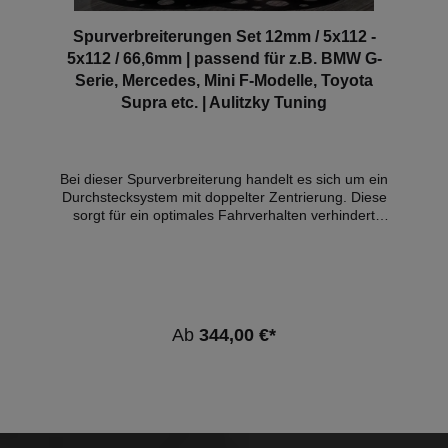
Spurverbreiterungen Set 12mm / 5x112 -
5x112 / 66,6mm | passend für z.B. BMW G-
Serie, Mercedes, Mini F-Modelle, Toyota
Supra etc. | Aulitzky Tuning
Bei dieser Spurverbreiterung handelt es sich um ein
Durchstecksystem mit doppelter Zentrierung. Diese
sorgt für ein optimales Fahrverhalten verhindert
unerwünschte Vibrationen. Technische Infos: -
Scheibenstärke: 12mm pro Rad (= 24mm pro Achse)
- Lochkreis(e)*: 112/5 + 112/5 -
Zentrierbunddurchmesser: 66,6mm - Fasengröße
PHO (Standardscheibe - Felgenseite): 2x45° -
Nabenlochtiefe NLT (Standardscheibe -
Ab
344,00 €*
Fahrzeugseite): 12mm Verpackungsinhalt: 4 Stück
inkl. 20 Schrauben *Es kann sich um einen
sogenannten Doppellochkreis handeln. Der Artikel
kann für Fahrzeuge mit beiden Lochkreisen
eingesetzt werden. Kompatible Fahrzeuge: BMW
Fahrzeugbezeichnung: Baujahr: Typ: 1er