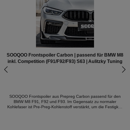
SOOQOO Frontspoiler Carbon | passend für BMW M8
inkl. Competition (F91/F92/F93) S63 | Aulitzky Tuning
SOOQOO Frontspoiler aus Prepreg Carbon passend für den
BMW M8 F91, F92 und F93. Im Gegensatz zu normaler
Kohlefaser ist Pre-Preg-Kohlenstoff verstärkt, um die Festigkeit
und Haltbarkeit zu erhöhen. Es kann zudem erstaunliche 70%
leichter sein als andere Carbon-Optionen.Prepreg-Carbon ist
weitaus gleichmäßiger als andere Carbonarten, was bedeutet,
dass die Wahrscheinlichkeit von Unvollkommenheiten drastisch