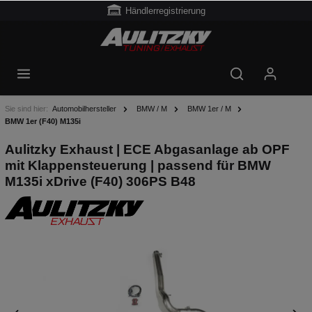
Händlerregistrierung
Sie sind hier:
Automobilhersteller
BMW / M
BMW 1er / M
BMW 1er (F40) M135i
Aulitzky Exhaust | ECE Abgasanlage ab OPF
mit Klappensteuerung | passend für BMW
M135i xDrive (F40) 306PS B48