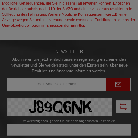
Mögliche Konsequenzen, die Sie in diesem Fall erwarten können: Erlöschen
der Betriebserlaubnis nach §19 der StVZO und eine evtl. daraus resultierende
Stilllegung des Fahrzeugs. Weitere Mögliche Konsequenzen, wie z.B. eine
Anzeige wegen Steuerhinterziehung, sowie eventuelle Ermittlungen seitens der
Umweltbehörde liegen im Ermessen der Ermittler.
NEWSLETTER
Abonnieren Sie jetzt einfach unseren regelmäßig erscheinenden
Newsletter und Sie werden stets unter den Ersten sein, über neue
Produkte und Angebote informiert werden.
E-
Mail-
Adresse*
Um weiterzugehen, geben Sie die oben abgebildeten Zeichen ein*