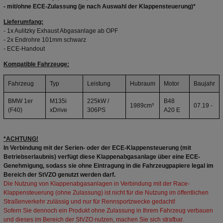
- mit/ohne ECE-Zulassung (je nach Auswahl der Klappensteuerung)*
Lieferumfang:
- 1x Aulitzky Exhaust Abgasanlage ab OPF
- 2x Endrohre 101mm schwarz
- ECE-Handout
Kompatible Fahrzeuge:
Fahrzeug
Typ
Leistung
Hubraum
Motor
Baujahr
BMW 1er
M135i
225kW /
B48
1989cm³
07.19 -
(F40)
xDrive
306PS
A20 E
*ACHTUNG!
In Verbindung mit der Serien- oder der ECE-Klappensteuerung (mit
Betriebserlaubnis) verfügt diese Klappenabgasanlage über eine ECE-
Genehmigung, sodass sie ohne Eintragung in die Fahrzeugpapiere legal im
Bereich der StVZO genutzt werden darf.
Die Nutzung von Klappenabgasanlagen in Verbindung mit der Race-
Klappensteuerung (ohne Zulassung) ist nicht für die Nutzung im öffentlichen
Straßenverkehr zulässig und nur für Rennsportzwecke gedacht!
Sofern Sie dennoch ein Produkt ohne Zulassung in Ihrem Fahrzeug verbauen
und dieses im Bereich der StVZO nutzen, machen Sie sich strafbar.