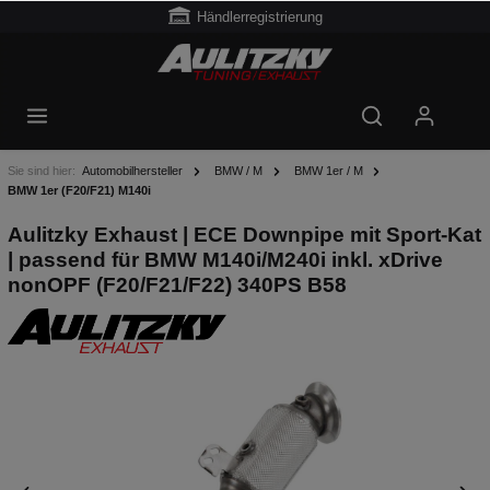
Händlerregistrierung
Sie sind hier:
Automobilhersteller
BMW / M
BMW 1er / M
BMW 1er (F20/F21) M140i
Aulitzky Exhaust | ECE Downpipe mit Sport-Kat
| passend für BMW M140i/M240i inkl. xDrive
nonOPF (F20/F21/F22) 340PS B58