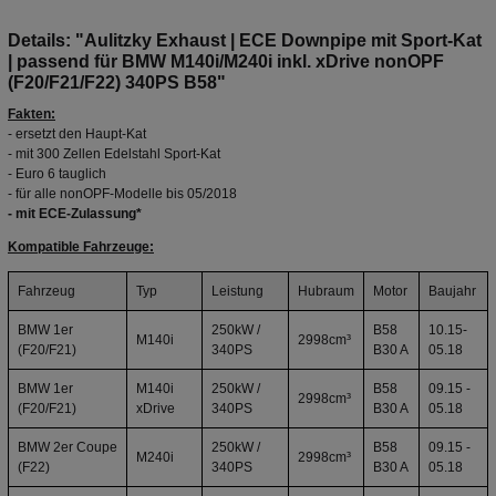
Details: "Aulitzky Exhaust | ECE Downpipe mit Sport-Kat
| passend für BMW M140i/M240i inkl. xDrive nonOPF
(F20/F21/F22) 340PS B58"
Fakten:
- ersetzt den Haupt-
Kat
- mit 300 Zellen Edelstahl Sport-
Kat
- Euro 6 tauglich
- für alle nonOPF-Modelle bis 05/2018
- mit ECE-Zulassung*
Kompatible Fahrzeuge:
Fahrzeug
Typ
Leistung
Hubraum
Motor
Baujahr
BMW 1er
250kW /
B58
10.15-
M140i
2998cm³
(F20/F21)
340PS
B30 A
05.18
BMW 1er
M140i
250kW /
B58
09.15 -
2998cm³
(F20/F21)
xDrive
340PS
B30 A
05.18
BMW 2er Coupe
250kW /
B58
09.15 -
M240i
2998cm³
(F22)
340PS
B30 A
05.18