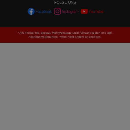
FOLGE UNS
Facebook
Instagram
YouTube
* Alle Preise inkl. gesetzl. Mehrwertsteuer zzgl.
Versandkosten
und ggf.
Nachnahmegebühren, wenn nicht anders angegeben.