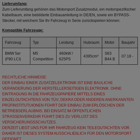
Lieferumfang:
Zum Lieferumfang gehören das Motorsport Zusatzmodul, ein motorspezifischer
Kabelbaum, eine bebilderte Einbauanleitung in DE/EN, sowie ein BYPASS-
Stecker, mit welchem Sie Ihr Fahrzeug in Serie zurückspielen können.
Kompatible Fahrzeuge:
Fahrzeug
Typ
Leistung
Hubraum
Motor
Baujahr
BMW 5er
M5
460kW /
S63
4395cm³
07.18 -
(F90 LCI)
Competition
625PS
B44 B
RECHTLICHE HINWEISE:
DER EINBAU EINER ZUSATZELEKTRONIK IST EINE BAULICHE
VERÄNDERUNG DER HERSTELLERSEITIGEN ELEKTRONIK. OHNE
EINTRAGUNG IN DIE FAHRZEUGPAPIERE MITTELS EINES
EINZELGUTACHTENS VON TÜV; DEKRA ODER ANDEREN ANERKANNTEN
PRÜFINSTITUTUIONEN FÜHRT DER EINBAU ZUM ERLÖSCHEN DER
BETRIEBSERLAUBNIS. BEI EINSATZ IM ÖFFENTLICHEN
STRASSENVERKEHR FÜHRT DIES ZU VERLUST DES
VERSICHERUNGSSCHUTZES.
DERZEIT LIEGT UNS FÜR IHR FAHRZEUG KEIN TEILEGUTACHTEN VOR.
DAHER IST DIESES SYSTEM AUSSCHLIEßLICH FÜR DEN MOTORSPORT
GEEIGNET.