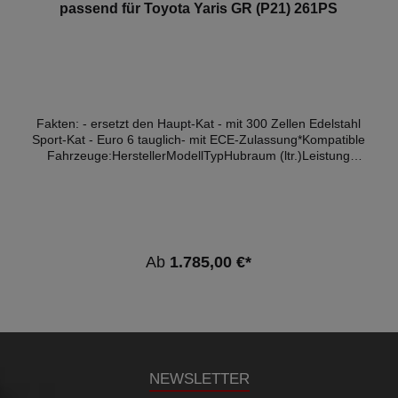
passend für Toyota Yaris GR (P21) 261PS
Fakten: - ersetzt den Haupt-Kat - mit 300 Zellen Edelstahl
Sport-Kat - Euro 6 tauglich- mit ECE-Zulassung*Kompatible
Fahrzeuge:HerstellerModellTypHubraum (ltr.)Leistung
(kW)MotortypAbgasnormToyotaYaris GR(P21, PA1,
PH1)1.6192G16E-GTSEuro 6d - OPF Hinweis: Je nach
Softwarestand kann es zum Aufleuchten der
Motorkontrollleuchte kommen. Hier empfehlen wir eine
Softwareanpassung. *Diese Downpipe verfügt über eine
ECE-Genehmigung, sodass sie ohne Eintragung in die
Ab
1.785,00 €*
Fahrzeugpapiere im Bereich der StVZO genutzt werden
darf.
NEWSLETTER