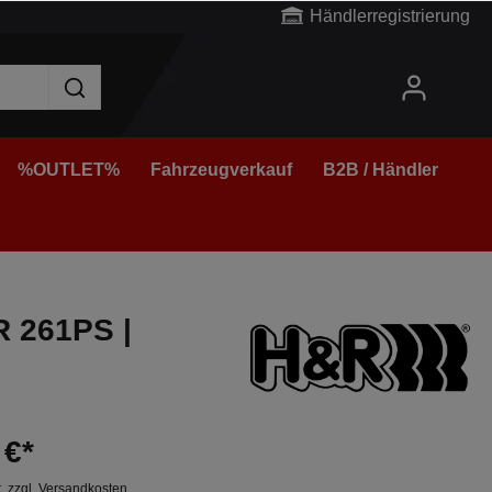
Händlerregistrierung
%OUTLET%
Fahrzeugverkauf
B2B / Händler
R 261PS |
 €*
t. zzgl. Versandkosten