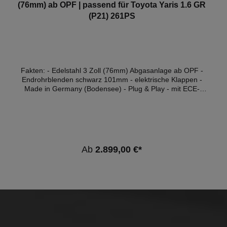
(76mm) ab OPF | passend für Toyota Yaris 1.6 GR
(P21) 261PS
Fakten: - Edelstahl 3 Zoll (76mm) Abgasanlage ab OPF -
Endrohrblenden schwarz 101mm - elektrische Klappen -
Made in Germany (Bodensee) - Plug & Play - mit ECE-
Zulassung* Lieferumfang: - 1x Aulitzky Exhaust
Abgasanlage ab OPF - Endrohre nach Wahl - ECE-Handout
Kompatible
Fahrzeuge:FahrzeugTypLeistungHubraumMotorBaujahrToy
ota Yaris (P21)1.6 GR 4WD192kW / 261PS1618cm³G16E-
GTS02.20 - *Diese Klappenabgasanlage verfügt über eine
Ab
2.899,00 €*
ECE-Genehmigung, sodass sie ohne Eintragung in die
Fahrzeugpapiere legal im Bereich der StVZO genutzt
werden darf.