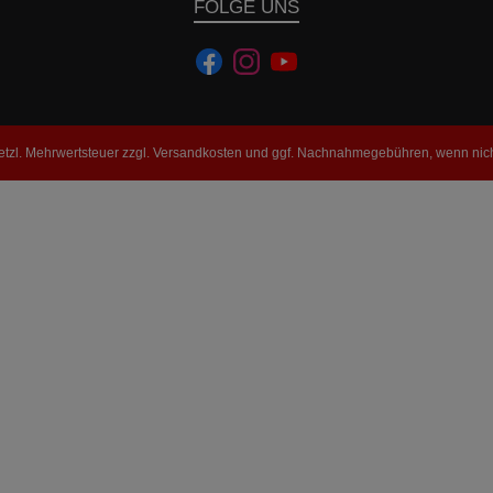
FOLGE UNS
setzl. Mehrwertsteuer zzgl.
Versandkosten
und ggf. Nachnahmegebühren, wenn nich