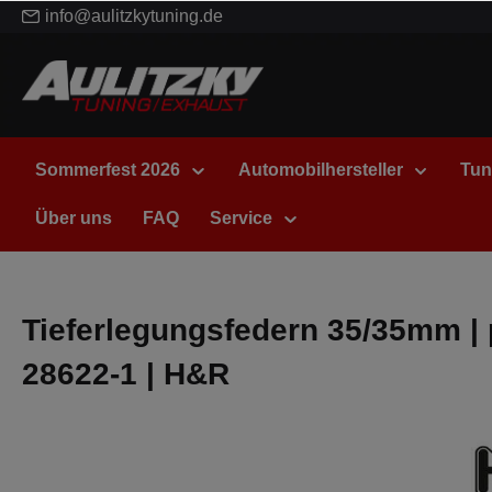
info@aulitzkytuning.de
Sommerfest 2026
Automobilhersteller
Tun
Über uns
FAQ
Service
Tieferlegungsfedern 35/35mm | 
28622-1 | H&R