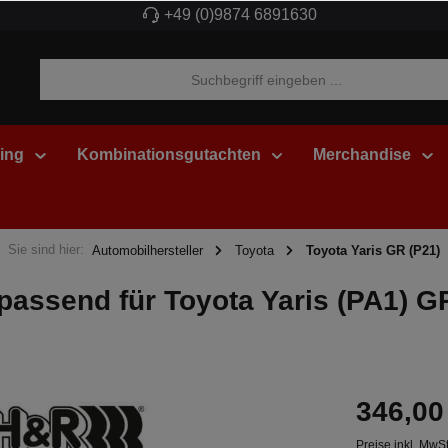
+49 (0)9874 6891630
ing
Kombinationsgutachten
Merchandise
Sie sind hier:
Automobilhersteller
Toyota
Toyota Yaris GR (P21)
passend für Toyota Yaris (PA1) G
346,00
Preise inkl. MwS