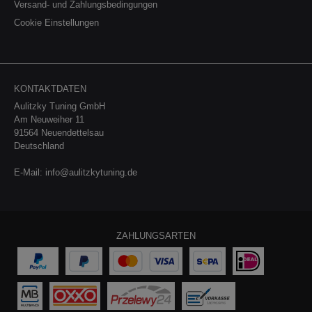
xDrive e1*2007/46*2126*.. DE/AT BMW Z4 M40i
Versand- und Zahlungsbedingungen
e1*2007/46*1949*.. DE/AT Toyota Supra
Cookie Einstellungen
e1*2007/46*1982*.. Kompatible Fahrzeuge:
FahrzeugTypLeistungHubraumMotor BMW 2er (G42) ab
11/2018M240i / xDrive275kW / 374PS2998cm³B58 B20 B BMW
3er (G20/G21)M340i xDrive275kW / 374PS285kW /
387PS2998cm³B58 B30 B
KONTAKTDATEN
Aulitzky Tuning GmbH
Am Neuweiher 11
91564 Neuendettelsau
Deutschland
E-Mail:
info@aulitzkytuning.de
ZAHLUNGSARTEN