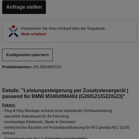
Anfrage stellen
Finanzieren Sie ihren Einkauf über die Targobank.
Mehr erfahren
Konfiguration speichern
Produktnummer:
ATLZM340DG20
Details: "Leistungssteigerung per Zusatzsteuergerät |
passend für BMW M340d/M440d (G20/G21/G22/G23)"
Fakten:
- Plug & Play Montage anhand einer bebilderten Einbauanleitung
- spezieller Kabelbaum für Ihr Fahrzeug
- hochwertige Elektronik „Made In Germany“
- elektronische Bauteile mit Produktqualifizierung für KFZ gemäß AEC-Q100
verbaut
- Support von uns als Co-Entwickler und Hersteller