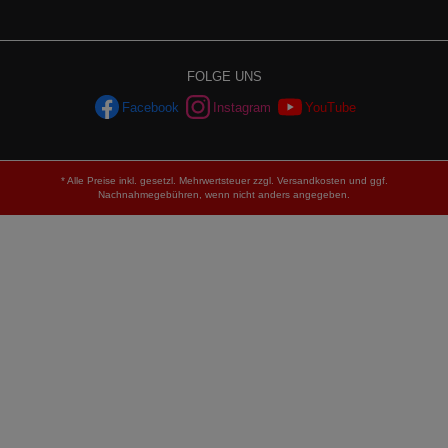
FOLGE UNS
Facebook
Instagram
YouTube
* Alle Preise inkl. gesetzl. Mehrwertsteuer zzgl.
Versandkosten
und ggf.
Nachnahmegebühren, wenn nicht anders angegeben.