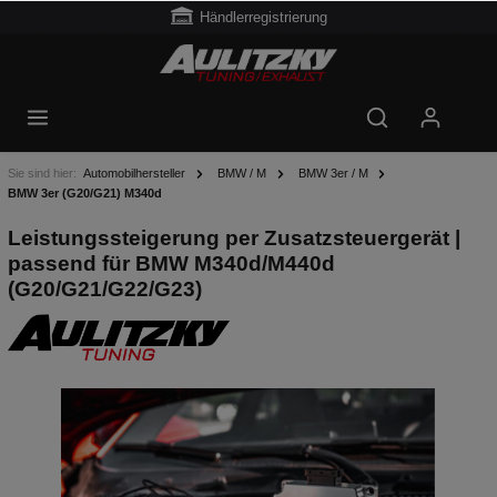
Händlerregistrierung
Sie sind hier:
Automobilhersteller
BMW / M
BMW 3er / M
BMW 3er (G20/G21) M340d
Leistungssteigerung per Zusatzsteuergerät |
passend für BMW M340d/M440d
(G20/G21/G22/G23)