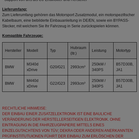
Lieferumfang:
Zum Lieferumfang gehören das Motorsport Zusatzmodul, ein motorspezifischer
Kabelbaum, eine bebilderte Einbauanleitung in DE/EN, sowie ein BYPASS-
Stecker, mit welchem Sie Ihr Fahrzeug in Serie zurückspielen können.
Kompatible Fahrzeuge:
Hubraum
Hersteller
Modell
Typ
Leistung
Motortyp
(ltr.)
M340d
250kW /
B57D30B,
BMW
G20/G21
2993cm³
xDrive
340PS
JA1
M440d
250kW /
B57D30B,
BMW
G22/G23
2993cm³
xDrive
340PS
JA1
RECHTLICHE HINWEISE:
DER EINBAU EINER ZUSATZELEKTRONIK IST EINE BAULICHE
VERÄNDERUNG DER HERSTELLERSEITIGEN ELEKTRONIK. OHNE
EINTRAGUNG IN DIE FAHRZEUGPAPIERE MITTELS EINES
EINZELGUTACHTENS VON TÜV; DEKRA ODER ANDEREN ANERKANNTEN
PRÜFINSTITUTUIONEN FÜHRT DER EINBAU ZUM ERLÖSCHEN DER