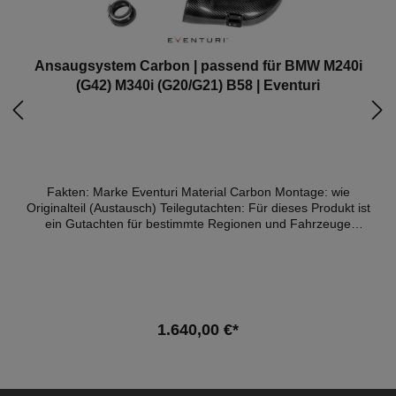
Ansaugsystem Carbon | passend für BMW M240i
(G42) M340i (G20/G21) B58 | Eventuri
Fakten: Marke Eventuri Material Carbon Montage: wie
Originalteil (Austausch) Teilegutachten: Für dieses Produkt ist
ein Gutachten für bestimmte Regionen und Fahrzeuge
verfügbar (Details weiter unten) ACHTUNG: Alle vor 2018
gebaute Modelle haben noch einen Luftmassenmesser verbaut.
Alle nach 2018 gebauten Modelle einen Temperatursensor.
Daher gibt es für beide Motorenvarieanten zwei unterschiedliche
Produkte. Das G20/G21 B58 Eventuri-Ansaugsystem wurde
entwickelt, um dem Turbo einen weniger restriktiven
1.640,00 €*
Strömungsweg bei gleichzeitig niedrigen Einlasstemperaturen
zu bieten. Bei der Konstruktion eines Ansaugssystems für
turboaufgeladene Motoren stehen Wärme und Volumen im
Vordergrund. Beim G20 befindet sich das Ansaugsystem neben