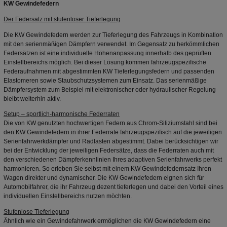
KW Gewindefedern
Der Federsatz mit stufenloser Tieferlegung
Die KW Gewindefedern werden zur Tieferlegung des Fahrzeugs in Kombination
mit den serienmäßigen Dämpfern verwendet. Im Gegensatz zu herkömmlichen
Federsätzen ist eine individuelle Höhenanpassung innerhalb des geprüften
Einstellbereichs möglich. Bei dieser Lösung kommen fahrzeugspezifische
Federaufnahmen mit abgestimmten KW Tieferlegungsfedern und passenden
Elastomeren sowie Staubschutzsystemen zum Einsatz. Das serienmäßige
Dämpfersystem zum Beispiel mit elektronischer oder hydraulischer Regelung
bleibt weiterhin aktiv.
Setup – sportlich-harmonische Federraten
Die von KW genutzten hochwertigen Federn aus Chrom-Siliziumstahl sind bei
den KW Gewindefedern in ihrer Federrate fahrzeugspezifisch auf die jeweiligen
Serienfahrwerkdämpfer und Radlasten abgestimmt. Dabei berücksichtigen wir
bei der Entwicklung der jeweiligen Federsätze, dass die Federraten auch mit
den verschiedenen Dämpferkennlinien Ihres adaptiven Serienfahrwerks perfekt
harmonieren. So erleben Sie selbst mit einem KW Gewindefedernsatz Ihren
Wagen direkter und dynamischer. Die KW Gewindefedern eignen sich für
Automobilfahrer, die ihr Fahrzeug dezent tieferlegen und dabei den Vorteil eines
individuellen Einstellbereichs nutzen möchten.
Stufenlose Tieferlegung
Ähnlich wie ein Gewindefahrwerk ermöglichen die KW Gewindefedern eine