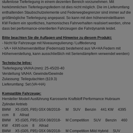
stufenlose Tieferlegung in einem dezenten Bereich vorzunehmen. Mit
herkömmlichen Tieferlegungsfedern ist dies nicht möglich. Die im Lieferumfang
enthaltenden Staubschutzelemente und Federwegbegrenzer sind immer auf die
größtmögliche Tieferlegung angepasst. So kann mit den höheneinstellbaren
KW Federn ein sportliches, harmonisches Fahrverhalten realisiert werden, ohne
dass bei performance-orientierten Fahrzeugen die Fahrdynamik leidet.
Bitte beachten Sie die Auflagen und Hinweise zu diesem Produkt:
- Nicht für Fahrzeuge mit Niveauregulierung / Luftfederung
- VA + HA höhenverstellbar (Federnsatz bestehend aus VA+HA Federn mit
Höhenverstellung, kann ausschließlich mit Seriendämpfern verwendet werden)
Technische Infos:
Tieferlegung VA/HA (mm): 25-45/20-40
Verstellung VA/HA: Gewinde/Gewinde
Zulassung: Teilegutachten (§19.3)
Lieferumfang: Set (VA+HA)
Kompatible Fahrzeuge:
Hersteller Modell Ausführung Karosserie Kraftstoff Performance Hubraum
Zylinder Antrieb
BMW X5 (G05, F95) G5X 08/2018- M SUV Benzin 441 KW 4395
ccm 8 Allrad
BMW X5 (G05, F95) G5X 08/2018- M Competition SUV Benzin 460
KW 4395 ccm 8 Allrad
BMW X5 (G05, F95) G5X 08/2018- M Competition Mild Hybrid SUV