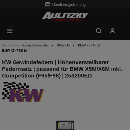
Händlerregistrierung
Sie sind hier:
Automobilhersteller
BMW / M
BMW X5 / M
BMW X5 (F95) M
KW Gewindefedern | Höhenverstellbarer
Federnsatz | passend für BMW X5M/X6M inkl.
Competition (F95/F96) | 253200ED