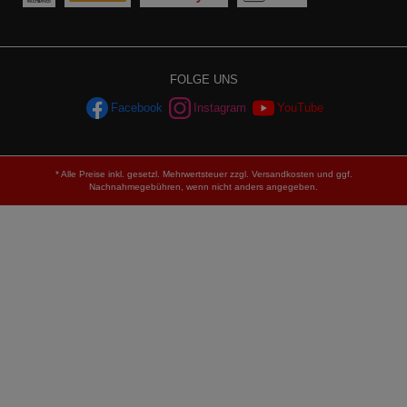
FOLGE UNS
Facebook
Instagram
YouTube
* Alle Preise inkl. gesetzl. Mehrwertsteuer zzgl.
Versandkosten
und ggf.
Nachnahmegebühren, wenn nicht anders angegeben.