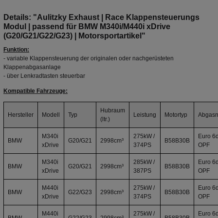
Details: "Aulitzky Exhaust | Race Klappensteuerungs
Modul | passend für BMW M340i/M440i xDrive
(G20/G21/G22/G23) | Motorsportartikel"
Funktion:
- variable Klappensteuerung der originalen oder nachgerüsteten
Klappenabgasanlage
- über Lenkradtasten steuerbar
Kompatible Fahrzeuge:
Hubraum
Hersteller
Modell
Typ
Leistung
Motortyp
Abgas
(ltr.)
M340i
275kW /
Euro 6d
BMW
G20/G21
2998cm³
B58B30B
xDrive
374PS
OPF
M340i
285kW /
Euro 6d
BMW
G20/G21
2998cm³
B58B30B
xDrive
387PS
OPF
M440i
275kW /
Euro 6d
BMW
G22/G23
2998cm³
B58B30B
xDrive
374PS
OPF
M440i
275kW /
Euro 6d
BMW
G22/G23
2998cm³
B58B30B