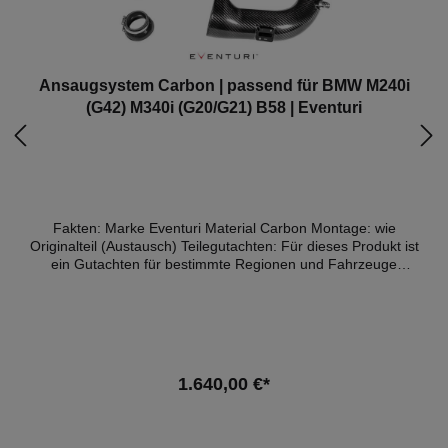
Ansaugsystem Carbon | passend für BMW M240i
(G42) M340i (G20/G21) B58 | Eventuri
Fakten: Marke Eventuri Material Carbon Montage: wie
Originalteil (Austausch) Teilegutachten: Für dieses Produkt ist
ein Gutachten für bestimmte Regionen und Fahrzeuge
verfügbar (Details weiter unten) ACHTUNG: Alle vor 2018
gebaute Modelle haben noch einen Luftmassenmesser verbaut.
Alle nach 2018 gebauten Modelle einen Temperatursensor.
Daher gibt es für beide Motorenvarieanten zwei unterschiedliche
Produkte. Das G20/G21 B58 Eventuri-Ansaugsystem wurde
entwickelt, um dem Turbo einen weniger restriktiven
1.640,00 €*
Strömungsweg bei gleichzeitig niedrigen Einlasstemperaturen
zu bieten. Bei der Konstruktion eines Ansaugssystems für
turboaufgeladene Motoren stehen Wärme und Volumen im
Vordergrund. Beim G20 befindet sich das Ansaugsystem neben