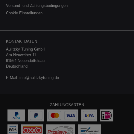
BMW M340i xDrive e1*2007/46*2017*.. DE/AT BMW M440i
xDrive e1*2007/46*2126*.. DE/AT BMW Z4 M40i
Versand- und Zahlungsbedingungen
e1*2007/46*1949*.. DE/AT Toyota Supra
Cookie Einstellungen
e1*2007/46*1982*.. Kompatible Fahrzeuge:
FahrzeugTypLeistungHubraumMotor BMW 2er (G42) ab
11/2018M240i / xDrive275kW / 374PS2998cm³B58 B20 B BMW
3er (G20/G21)M340i xDrive275kW / 374PS285kW /
387PS2998cm³B58 B30 B
KONTAKTDATEN
Aulitzky Tuning GmbH
Am Neuweiher 11
91564 Neuendettelsau
Deutschland
E-Mail:
info@aulitzkytuning.de
ZAHLUNGSARTEN