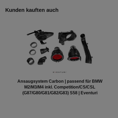
Kunden kauften auch
Ansaugsystem Carbon | passend für BMW
M2/M3/M4 inkl. Competition/CS/CSL
(G87/G80/G81/G82/G83) S58 | Eventuri