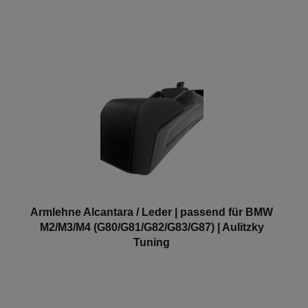
Armlehne Alcantara / Leder | passend für BMW
M2/M3/M4 (G80/G81/G82/G83/G87) | Aulitzky
Tuning