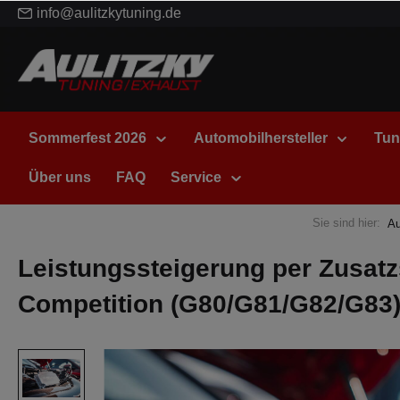
info@aulitzkytuning.de
Sommerfest 2026
Automobilhersteller
Tun
Über uns
FAQ
Service
Sie sind hier:
Au
Leistungssteigerung per Zusatz
Competition (G80/G81/G82/G83