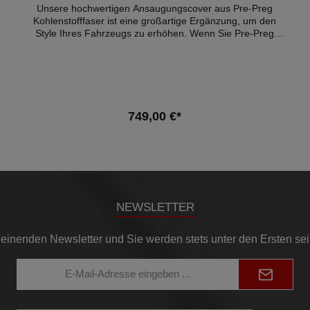
Unsere hochwertigen Ansaugungscover aus Pre-Preg
Kohlenstofffaser ist eine großartige Ergänzung, um den
Style Ihres Fahrzeugs zu erhöhen. Wenn Sie Pre-Preg
Kohlenstofffaser kaufen, investieren Sie in ein qualitativ
hochwertigeres und langlebigeres Material, das andere
Formen von Kohlefaser überdauert und Ihnen
möglicherweise langfristig Geld spart. Montage: Plug&Play
Details: - Konstruktion aus 100 % reiner Prepreg-Kohlefaser
- Webart im OEM-Stil - Vollständiger OEM-Ersatz -
749,00 €*
Passformgarantie - Enthält die gesamte erforderliche
Hardware - 3 Jahre Garantie - eintragungsfrei Kompatible
In den Warenkorb
Fahrzeuge mit S58 Motor:- BMW G87 M2 - BMW G80 M3
Limousine (2021+)- BMW G80 M3 Competition Limousine
(2021+)- BMW G81 M3 Touring (2023+)- BMW G81 M3
Competition Touring (2023+)- BMW G82 M4 Coupé
(2021+)- BMW G82 M4 Competition Coupé (2021+)- BMW
NEWSLETTER
G83 M4 Cabrio (2021+)- BMW G83 M4 Competition Cabrio
(2021+) Hinweis: Es handelt sich hierbei NICHT um ein
originales BMW-Produkt!
einenden Newsletter und Sie werden stets unter den Ersten se
E-
Mail-
Adresse*