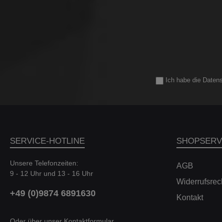
Querschnitt als die serienmäßigen und sind mit einer
hochentwickelten, genoppten Innenfläche ausgestattet, um
Reibungsverluste zwischen der Strömung und der
Wandbegrenzung zu reduzieren. Dadurch, dass ein
Luftpolster" an der Wandoberfläche entsteht, kann sich der
Luftstrom mit höheren Durchflussraten und geringerem
Druckverlust durch die Einlässe bewegen. Dadurch können
die Turbos die Luft mit weniger Widerstand ansaugen und
somit den Wastegate-Arbeitszyklus reduzieren, was zu einer
Ich habe die
Daten
höheren Gesamtleistung führt. Prüfstandstest Dieser
Ansaugtrakt wurde von BR Performance in Belgien
unabhängig auf dem Prüfstand getestet. Die Tests wurden
Rücken an Rücken mit der serienmäßigen Airbox
durchgeführt und es wurden mehrere Durchläufe mit jeder
Konfiguration gemacht. Das getestete Fahrzeug wurde
SERVICE-HOTLINE
SHOPSERV
ohne Aktivkohlefilter gefahren. Wir haben die besten
Ergebnisse mit der serienmäßigen Airbox und die besten
Ergebnisse mit dem Eventuri-System verglichen. Die
Unsere Telefonzeiten:
AGB
Ergebnisse auf dem Prüfstand zeigen einen konstanten
9 - 12 Uhr und 13 - 16 Uhr
Zuwachs über den gesamten Drehzahlbereich, was darauf
Widerrufsrec
zurückzuführen ist, dass die Turbos den maximalen
+49 (0)9874 6891630
Ladedruck früher erreichen und aufgrund der höheren
Kontakt
Effizienz des Ansaugsystems einen geringeren Wastegate-
Arbeitszyklus aufweisen. Dieser Zuwachs ist trotz der
Oder über unser
Kontaktformular
.
Erhöhung der Prüfstandstemperaturen von 11,8 Grad