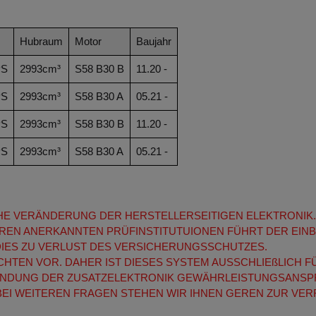
Hubraum
Motor
Baujahr
PS
2993cm³
S58 B30 B
11.20 -
PS
2993cm³
S58 B30 A
05.21 -
PS
2993cm³
S58 B30 B
11.20 -
PS
2993cm³
S58 B30 A
05.21 -
ICHE VERÄNDERUNG DER HERSTELLERSEITIGEN ELEKTRONIK.
REN ANERKANNTEN PRÜFINSTITUTUIONEN FÜHRT DER EINB
DIES ZU VERLUST DES VERSICHERUNGSSCHUTZES.
ACHTEN VOR. DAHER IST DIESES SYSTEM AUSSCHLIEßLICH
RWENDUNG DER ZUSATZELEKTRONIK GEWÄHRLEISTUNGSAN
EI WEITEREN FRAGEN STEHEN WIR IHNEN GEREN ZUR VE