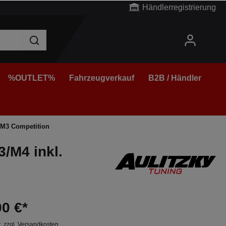
Händlerregistrierung
%OUTLET%
Fahrzeugverkauf
B2B / Händler
 M3 Competition
/M4 inkl.
00 €*
t. zzgl. Versandkosten