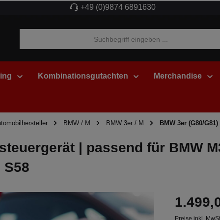
+49 (0)9874 6891630
ing
Kombinationsgutachten
Merchandise
tomobilhersteller
BMW / M
BMW 3er / M
BMW 3er (G80/G81)
steuergerät | passend für BMW M3
) S58
1.499,
Preise inkl. MwS