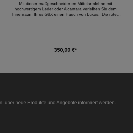
Mit dieser maßgeschneiderten Mittelarmlehne mit
hochwertigem Leder oder Alcantara verleihen Sie dem
Innenraum Ihres G8X einen Hauch von Luxus. Die roten
Kontrastnähte sorgen für einen sportlichen Look, der vom
Motorsport inspiriert ist. Vollständig kompatibel mit der
Karbonius-Mittelkonsole und einfach zu installieren, ohne
dass Änderungen erforderlich sind. Merkmale: - Erhältlich in
hochwertigem Leder oder Alcantara - Rote Nähte im
Motorsport-Stil - Schnelle Montage – keine Modifikationen
350,00 €*
erforderlich - Exklusives Design für einen personalisierten
Innenraum Lieferumfang: - 1x Mittelarmlehne Kompatible
Fahrzeuge: - BMW G87 M2 - BMW G80 M3 - BMW G81 M3
- BMW G82 M4 - BMW G83 M4 Hinweis: Es handelt sich
hierbei NICHT um ein originales BMW-Produkt!
in, über neue Produkte und Angebote informiert werden.