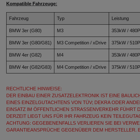
Kompatible Fahrzeuge:
Fahrzeug
Typ
Leistung
BMW 3er (G80)
M3
353kW / 480
BMW 3er (G80/G81)
M3 Competition / xDrive
375kW / 510
BMW 4er (G82)
M4
353kW / 480
BMW 4er (G82/G83)
M4 Competition / xDrive
375kW / 510
RECHTLICHE HINWEISE:
DER EINBAU EINER ZUSATZELEKTRONIK IST EINE BAUL
EINES EINZELGUTACHTENS VON TÜV; DEKRA ODER ANDE
EINSATZ IM ÖFFENTLICHEN STRASSENVERKEHR FÜHRT 
DERZEIT LIEGT UNS FÜR IHR FAHRZEUG KEIN TEILEGUT
ACHTUNG: GEGEBENENFALLS VERLIEREN SIE BEI VE
GARANTIEANSPRÜCHE GEGENÜBER DEM HERSTELLER. B