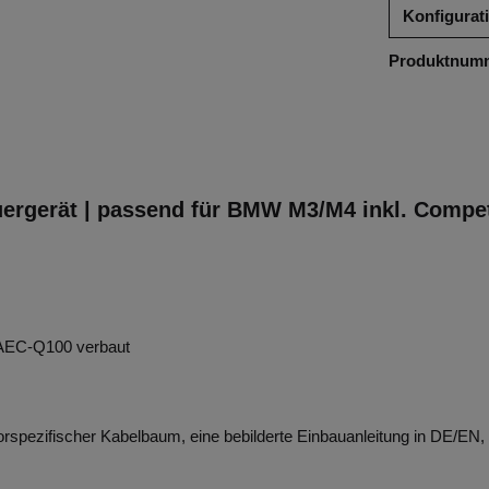
Konfigurat
Produktnum
euergerät | passend für BMW M3/M4 inkl. Compe
ß AEC-Q100 verbaut
spezifischer Kabelbaum, eine bebilderte Einbauanleitung in DE/EN,