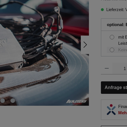
Lieferzeit: 
optional: 
mit 
Leis
Kein
Anfrage st
Fina
Mehr