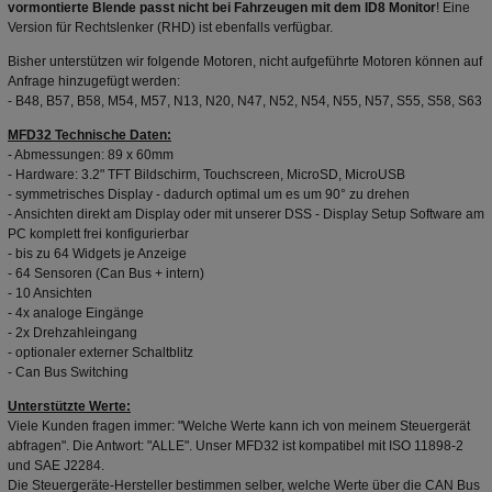
vormontierte Blende passt nicht bei Fahrzeugen mit dem ID8 Monitor
! Eine
Version für Rechtslenker (RHD) ist ebenfalls verfügbar.
Bisher unterstützen wir folgende Motoren, nicht aufgeführte Motoren können auf
Anfrage hinzugefügt werden:
- B48, B57, B58, M54, M57, N13, N20, N47, N52, N54, N55, N57, S55, S58, S63
MFD32 Technische Daten:
- Abmessungen: 89 x 60mm
- Hardware: 3.2" TFT Bildschirm, Touchscreen, MicroSD, MicroUSB
- symmetrisches Display - dadurch optimal um es um 90° zu drehen
- Ansichten direkt am Display oder mit unserer DSS - Display Setup Software am
PC komplett frei konfigurierbar
- bis zu 64 Widgets je Anzeige
- 64 Sensoren (Can Bus + intern)
- 10 Ansichten
- 4x analoge Eingänge
- 2x Drehzahleingang
- optionaler externer Schaltblitz
- Can Bus Switching
Unterstützte Werte:
Viele Kunden fragen immer: "Welche Werte kann ich von meinem Steuergerät
abfragen". Die Antwort: "ALLE". Unser MFD32 ist kompatibel mit ISO 11898-2
und SAE J2284.
Die Steuergeräte-Hersteller bestimmen selber, welche Werte über die CAN Bus