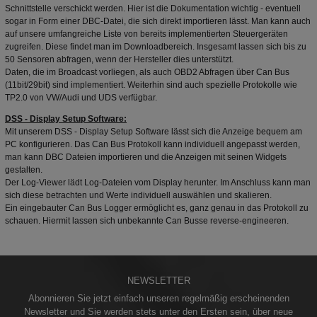
Schnittstelle verschickt werden. Hier ist die Dokumentation wichtig - eventuell
sogar in Form einer DBC-Datei, die sich direkt importieren lässt. Man kann auch
auf unsere umfangreiche Liste von bereits implementierten Steuergeräten
zugreifen. Diese findet man im Downloadbereich. Insgesamt lassen sich bis zu
50 Sensoren abfragen, wenn der Hersteller dies unterstützt.
Daten, die im Broadcast vorliegen, als auch OBD2 Abfragen über Can Bus
(11bit/29bit) sind implementiert. Weiterhin sind auch spezielle Protokolle wie
TP2.0 von VW/Audi und UDS verfügbar.
DSS - Display Setup Software:
Mit unserem DSS - Display Setup Software lässt sich die Anzeige bequem am
PC konfigurieren. Das Can Bus Protokoll kann individuell angepasst werden,
man kann DBC Dateien importieren und die Anzeigen mit seinen Widgets
gestalten.
Der Log-Viewer lädt Log-Dateien vom Display herunter. Im Anschluss kann man
sich diese betrachten und Werte individuell auswählen und skalieren.
Ein eingebauter Can Bus Logger ermöglicht es, ganz genau in das Protokoll zu
schauen. Hiermit lassen sich unbekannte Can Busse reverse-engineeren.
NEWSLETTER
Abonnieren Sie jetzt einfach unseren regelmäßig erscheinenden
Newsletter und Sie werden stets unter den Ersten sein, über neue