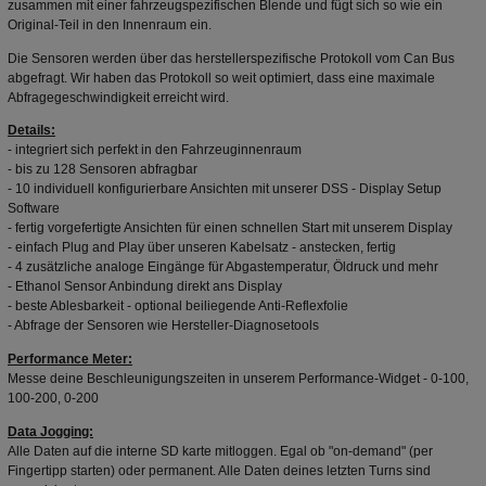
zusammen mit einer fahrzeugspezifischen Blende und fügt sich so wie ein
Original-Teil in den Innenraum ein.
Die Sensoren werden über das herstellerspezifische Protokoll vom Can Bus
abgefragt. Wir haben das Protokoll so weit optimiert, dass eine maximale
Abfragegeschwindigkeit erreicht wird.
Details:
- integriert sich perfekt in den Fahrzeuginnenraum
- bis zu 128 Sensoren abfragbar
- 10 individuell konfigurierbare Ansichten mit unserer DSS - Display Setup
Software
- fertig vorgefertigte Ansichten für einen schnellen Start mit unserem Display
- einfach Plug and Play über unseren Kabelsatz - anstecken, fertig
- 4 zusätzliche analoge Eingänge für Abgastemperatur, Öldruck und mehr
- Ethanol Sensor Anbindung direkt ans Display
- beste Ablesbarkeit - optional beiliegende Anti-Reflexfolie
- Abfrage der Sensoren wie Hersteller-Diagnosetools
Performance Meter:
Messe deine Beschleunigungszeiten in unserem Performance-Widget - 0-100,
100-200, 0-200
Data Jogging:
Alle Daten auf die interne SD karte mitloggen. Egal ob "on-demand" (per
Fingertipp starten) oder permanent. Alle Daten deines letzten Turns sind