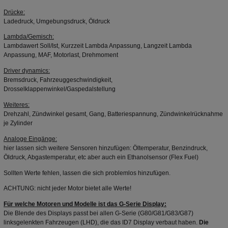
Drücke:
Ladedruck, Umgebungsdruck, Öldruck
Lambda/Gemisch:
Lambdawert Soll/Ist, Kurzzeit Lambda Anpassung, Langzeit Lambda
Anpassung, MAF, Motorlast, Drehmoment
Driver dynamics:
Bremsdruck, Fahrzeuggeschwindigkeit,
Drosselklappenwinkel/Gaspedalstellung
Weiteres:
Drehzahl, Zündwinkel gesamt, Gang, Batteriespannung, Zündwinkelrücknahme
je Zylinder
Analoge Eingänge:
hier lassen sich weitere Sensoren hinzufügen: Öltemperatur, Benzindruck,
Öldruck, Abgastemperatur, etc aber auch ein Ethanolsensor (Flex Fuel)
Sollten Werte fehlen, lassen die sich problemlos hinzufügen.
ACHTUNG: nicht jeder Motor bietet alle Werte!
Für welche Motoren und Modelle ist das G-Serie Display:
Die Blende des Displays passt bei allen G-Serie (G80/G81/G83/G87)
linksgelenkten Fahrzeugen (LHD), die das ID7 Display verbaut haben.
Die