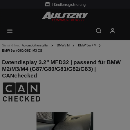
Händlerregistrierung
Sie sind hier:
Automobilhersteller
BMW / M
BMW 3er / M
BMW 3er (G80/G81) M3 CS
Datendisplay 3.2" MFD32 | passend für BMW
M2/M3/M4 (G87/G80/G81/G82/G83) |
CANchecked