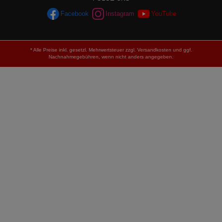
Facebook
Instagram
YouTube
* Alle Preise inkl. gesetzl. Mehrwertsteuer zzgl.
Versandkosten
und ggf.
Nachnahmegebühren, wenn nicht anders angegeben.