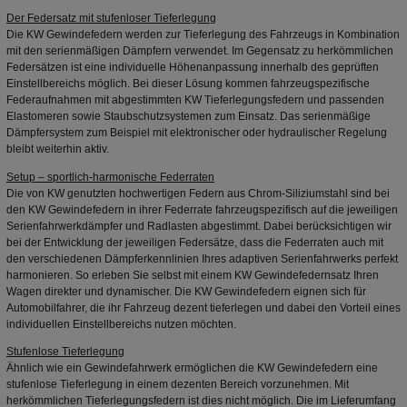
Der Federsatz mit stufenloser Tieferlegung
Die KW Gewindefedern werden zur Tieferlegung des Fahrzeugs in Kombination
mit den serienmäßigen Dämpfern verwendet. Im Gegensatz zu herkömmlichen
Federsätzen ist eine individuelle Höhenanpassung innerhalb des geprüften
Einstellbereichs möglich. Bei dieser Lösung kommen fahrzeugspezifische
Federaufnahmen mit abgestimmten KW Tieferlegungsfedern und passenden
Elastomeren sowie Staubschutzsystemen zum Einsatz. Das serienmäßige
Dämpfersystem zum Beispiel mit elektronischer oder hydraulischer Regelung
bleibt weiterhin aktiv.
Setup – sportlich-harmonische Federraten
Die von KW genutzten hochwertigen Federn aus Chrom-Siliziumstahl sind bei
den KW Gewindefedern in ihrer Federrate fahrzeugspezifisch auf die jeweiligen
Serienfahrwerkdämpfer und Radlasten abgestimmt. Dabei berücksichtigen wir
bei der Entwicklung der jeweiligen Federsätze, dass die Federraten auch mit
den verschiedenen Dämpferkennlinien Ihres adaptiven Serienfahrwerks perfekt
harmonieren. So erleben Sie selbst mit einem KW Gewindefedernsatz Ihren
Wagen direkter und dynamischer. Die KW Gewindefedern eignen sich für
Automobilfahrer, die ihr Fahrzeug dezent tieferlegen und dabei den Vorteil eines
individuellen Einstellbereichs nutzen möchten.
Stufenlose Tieferlegung
Ähnlich wie ein Gewindefahrwerk ermöglichen die KW Gewindefedern eine
stufenlose Tieferlegung in einem dezenten Bereich vorzunehmen. Mit
herkömmlichen Tieferlegungsfedern ist dies nicht möglich. Die im Lieferumfang