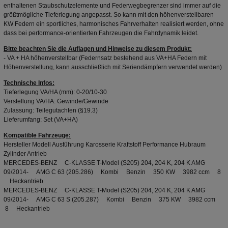
enthaltenen Staubschutzelemente und Federwegbegrenzer sind immer auf die
größtmögliche Tieferlegung angepasst. So kann mit den höhenverstellbaren
KW Federn ein sportliches, harmonisches Fahrverhalten realisiert werden, ohne
dass bei performance-orientierten Fahrzeugen die Fahrdynamik leidet.
Bitte beachten Sie die Auflagen und Hinweise zu diesem Produkt:
- VA + HA höhenverstellbar (Federnsatz bestehend aus VA+HA Federn mit
Höhenverstellung, kann ausschließlich mit Seriendämpfern verwendet werden)
Technische Infos:
Tieferlegung VA/HA (mm): 0-20/10-30
Verstellung VA/HA: Gewinde/Gewinde
Zulassung: Teilegutachten (§19.3)
Lieferumfang: Set (VA+HA)
Kompatible Fahrzeuge:
Hersteller Modell Ausführung Karosserie Kraftstoff Performance Hubraum
Zylinder Antrieb
MERCEDES-BENZ C-KLASSE T-Model (S205) 204, 204 K, 204 K AMG
09/2014- AMG C 63 (205.286) Kombi Benzin 350 KW 3982 ccm 8
Heckantrieb
MERCEDES-BENZ C-KLASSE T-Model (S205) 204, 204 K, 204 K AMG
09/2014- AMG C 63 S (205.287) Kombi Benzin 375 KW 3982 ccm
8 Heckantrieb