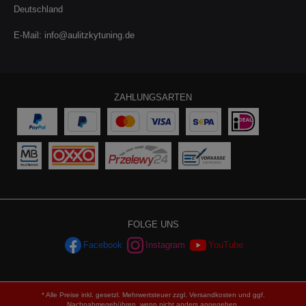
CH/LI: Fahrzeugausweis, Feld 24 Länder Modell
Deutschland
Typgenehmigung* DE/AT AMG C 63
e1*2001/116*0431*.. DE/AT AMG C 63
E-Mail:
info@aulitzkytuning.de
e1*2001/116*0457*.. DE/AT AMG C 63
e1*2001/116*0463*.. DE/AT AMG C 63
e1*2001/116*0464*.. DE/AT AMG C 63 S
e1*2001/116*0431*.. DE/AT AMG C 63 S
e1*2001/116*0457*.. DE/AT AMG C 63 S
ZAHLUNGSARTEN
e1*2001/116*0463*.. DE/AT AMG C 63 S
e1*2001/116*0464*.. Kompatible
Fahrzeuge:FahrzeugTypLeistungHubraumMotorBaujahr
Mercedes C-Klasse (W205)C63 AMG350kW / 476PS3982cm³M
177.98010.14 - Mercedes C-Klasse (W205)C63 S AMG375kW /
510PS3982cm³M 177.98010.14 -
FOLGE UNS
Facebook
Instagram
YouTube
* Alle Preise inkl. gesetzl. Mehrwertsteuer zzgl.
Versandkosten
und ggf.
Nachnahmegebühren, wenn nicht anders angegeben.