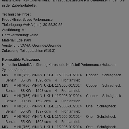
einstellbaren KW Querlenkers. Fahrzeugspezifische KW Querlenker finden Sie
in der Zubehörtabelle.
Technische Infos:
Produktlinie: Street Performance
Tieferlegung VA/HA (mm): 30-55/30-55
Ausführung: V1
Härteverstellung: keine
Material: Edelstahl
Verstellung VA/HA: Gewinde/Gewinde
Zulassung: Teilegutachten (§19.3)
Kompatible Fahrzeuge:
Hersteller Modell Ausführung Karosserie Kraftstoff Performance Hubraum
Zylinder Antrieb
MINI MINI (R56) MINI-N, UKL-L 11/2005-01/2014 Cooper Schrägheck
Benzin 85 KW 1598 ccm 4 Frontantrieb
MINI MINI (R56) MINI-N, UKL-L 11/2005-01/2014 Cooper Schrägheck
Benzin 88 KW 1598 ccm 4 Frontantrieb
MINI MINI (R56) MINI-N, UKL-L 11/2005-01/2014 Cooper Schrägheck
Benzin 90 KW 1598 ccm 4 Frontantrieb
MINI MINI (R56) MINI-N, UKL-L 11/2005-01/2014 One Schrägheck
Benzin 55 KW 1397 ccm 4 Frontantrieb
MINI MINI (R56) MINI-N, UKL-L 11/2005-01/2014 One Schrägheck
Benzin 55 KW 1598 ccm 4 Frontantrieb
MINI MINI (R56) MINI-N, UKL-L 11/2005-01/2014 One Schrägheck