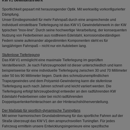
KW V1 Gewindefahrwerk
Sportlichkeit gepaart mit herausragender Optik. Mit werkseitig vorkonfigurierter
Dämpfung.
Unser Einstiegsmodell für mehr Fahrspaß durch eine ansprechende und
individuell einstellbare Tieferlegung ist das KW V1 Gewindefahrwerk in der KW
typischen "inox-line". Durch seine hochwertige Verarbeitung, der konsequenten
Nutzung von Federbeinen aus rostfreiem Edelstahl, korrosionsbeständigen
Federn sowie aufeinander abgestimmten Komponenten steht es für
langjährigen Fahrspaß – nicht nur ein Autoleben lang.
Stufenlose Tieferlegung
Das KW V1 ermöglicht eine maximale Tieferlegung im geprüften
Verstellbereich. Je nach Fahrzeugmodell ist dieser unterschiedlich und kann
beispielsweise für eine individuelle Tieferlegung zwischen 30 und 70 Millimeter
oder 50 bis 90 Millimeter liegen. Dank des schmutzunempfindlichen
Trapezgewindes und dem Polyamid-Gewindering kann die stufenlose
Tieferlegung auch nach Jahren schnell und leicht variiert werden. Die
Tieferlegung erfolgt fahrzeugbedingt entweder an den radführenden KW
Edelstahl-Federbeinen oder bei nicht radführenden
Doppelquerlenkerhinterachsen an der Hinterachshöhenverstellung.
Der Maßstab für sportlich-dynamische Tuningfans
Mit seiner harmonischen Grundabstimmung für das sportliche Fahren auf der
Straße überzeugt das KW V1 den anspruchsvollen Tuningfan. Für jedes
Fahrzeug ermitteln unsere Entwicklungsingenieure eine spezifische