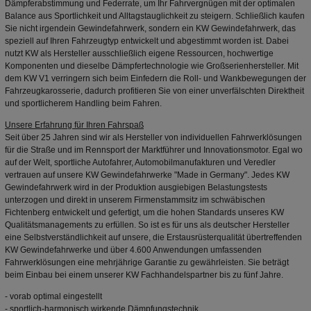
Dämpferabstimmung und Federrate, um Ihr Fahrvergnügen mit der optimalen
Balance aus Sportlichkeit und Alltagstauglichkeit zu steigern. Schließlich kaufen
Sie nicht irgendein Gewindefahrwerk, sondern ein KW Gewindefahrwerk, das
speziell auf Ihren Fahrzeugtyp entwickelt und abgestimmt worden ist. Dabei
nutzt KW als Hersteller ausschließlich eigene Ressourcen, hochwertige
Komponenten und dieselbe Dämpfertechnologie wie Großserienhersteller. Mit
dem KW V1 verringern sich beim Einfedern die Roll- und Wankbewegungen der
Fahrzeugkarosserie, dadurch profitieren Sie von einer unverfälschten Direktheit
und sportlicherem Handling beim Fahren.
Unsere Erfahrung für Ihren Fahrspaß
Seit über 25 Jahren sind wir als Hersteller von individuellen Fahrwerklösungen
für die Straße und im Rennsport der Marktführer und Innovationsmotor. Egal wo
auf der Welt, sportliche Autofahrer, Automobilmanufakturen und Veredler
vertrauen auf unsere KW Gewindefahrwerke "Made in Germany". Jedes KW
Gewindefahrwerk wird in der Produktion ausgiebigen Belastungstests
unterzogen und direkt in unserem Firmenstammsitz im schwäbischen
Fichtenberg entwickelt und gefertigt, um die hohen Standards unseres KW
Qualitätsmanagements zu erfüllen. So ist es für uns als deutscher Hersteller
eine Selbstverständlichkeit auf unsere, die Erstausrüsterqualität übertreffenden
KW Gewindefahrwerke und über 4.600 Anwendungen umfassenden
Fahrwerklösungen eine mehrjährige Garantie zu gewährleisten. Sie beträgt
beim Einbau bei einem unserer KW Fachhandelspartner bis zu fünf Jahre.
- vorab optimal eingestellt
- sportlich-harmonisch wirkende Dämpfungstechnik