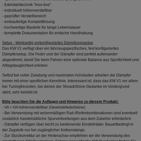
- Edelstahltechnik "inox-line"
- individuell höhenverstellbar
- geprüfter Verstellbereich
- einbaufertige Komplettlösung
- hochwertige Bauteile für lange Lebensdauer
- komplette Dokumentation für einfache Handhabung
Setup - Werkseitig vorkonfiguriertes Dämpfungssetup
Das KW V1 verfügt über ein fahrzeugspezifisches, fest konfiguriertes
Dämpfersetup. Die Feder und der
Dämpfer
sind perfekt aufeinander
abgestimmt, damit Sie beim Fahren eine optimale Balance aus Sportlichkeit und
Alltagstauglichkeit erleben.
Selbst bei voller Zuladung und maximalen Achslasten arbeiten die
Dämpfer
immer mit einer sportlichen Kennlinie. Interessant ist, dass das KW V1 vor allem
bei Tuningfreunden, bei denen der Show&Shine-Gedanke im Vordergrund
steht, sehr beliebt ist.
Bitte beachten Sie die Auflagen und Hinweise zu diesem Produkt:
- VA + HA höhenverstellbar (Gewindefederbeine)
- Bei Verwendung mit serienmäßigen Rad-/Reifenkombinationen sind eventuell
zusätzlich handelsübliche Spurverbreitungen aus dem Zubehör erforderlich
-
Dämpfer
verfügen über leicht zu bedienende Einstellräder. Bauartbedingt in
der Zugstufe nur bei zugänglicher Kolbenstange.
- Zur Sturzkorrektur an der Hinterachse empfehlen wir die Verwendung des