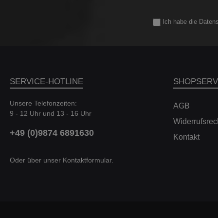
LMM-Sensorhalterung 2 Kohlefaser-Einlasskanäle
Lasergeschnittene Edelstahlkonsolen Hochwertige
Silikonkupplungen mit Schlauchschellen Teilegutachten Für
Ich habe die
Daten
den Einbau gelten die Angaben des Herstellers. Ein
vorhandenes Gutachten ist keine Garantie dafür, dass das
Produkt auch im entsprechenden Fahrzeug eingebaut
werden kann. Für dieses Produkt ist ein Gutachten für die
folgenden Regionen und Fahrzeuge verfügbar: * DE/AT:
Fahrzeugschein, Feld K --- CH/LI: Fahrzeugausweis, Feld
SERVICE-HOTLINE
SHOPSERV
24 Länder Modell Typgenehmigung* DE/AT BMW M2
Competition e1*xx/xx*0377*.. DE/AT BMW M2 CS
e1*xx/xx*0377*.. DE/AT BMW M3 ab e1*xx/xx*0377*15
Unsere Telefonzeiten:
AGB
DE/AT BMW M3 CS e1*KS07/46*0012*.. DE/AT BMW
9 - 12 Uhr und 13 - 16 Uhr
M4 ab e1*xx/xx*0377*15 DE/AT BMW M4 CS
Widerrufsrec
e1*KS07/46*0012*..Kompatible
+49 (0)9874 6891630
Fahrzeuge:FahrzeugTypLeistungHubraumMotorBaujahr
Kontakt
BMW 2er Coupe (F87)M2 Competition302kW /
411PS2979cm³S55 B30 A06.18 - 06.21 BMW 2er Coupe
Oder über unser
Kontaktformular
.
(F87)M2 CS331kW / 450PS2979cm³S55 B30 A11.19 - 06.21