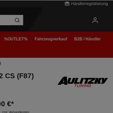
Händlerregistrierung
%OUTLET%
Fahrzeugverkauf
B2B / Händler
)
2 CS (F87)
00 €*
t. zzgl. Versandkosten