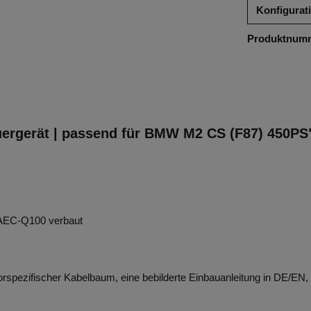
Konfigurat
Produktnum
euergerät | passend für BMW M2 CS (F87) 450PS
ß AEC-Q100 verbaut
spezifischer Kabelbaum, eine bebilderte Einbauanleitung in DE/EN,