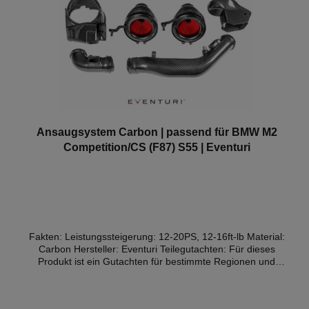
Ansaugsystem Carbon | passend für BMW M2
Competition/CS (F87) S55 | Eventuri
Fakten: Leistungssteigerung: 12-20PS, 12-16ft-lb Material:
Carbon Hersteller: Eventuri Teilegutachten: Für dieses
Produkt ist ein Gutachten für bestimmte Regionen und
Fahrzeuge verfügbar (Details weiter unten) Das
Ansaugsystem für den F87 Competition ist so konzipiert,
dass die Turbos effizienter arbeiten können. Durch den