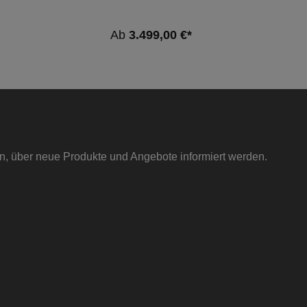
Fahrzeuge:FahrzeugTypLeistungHubraumMotorBaujahrBM
W 2er Coupe (F87)M2 Competition302kW /
411PS2979cm³S55 B30 A06.18 - 06.21BMW 2er Coupe
Ab
3.499,00 €*
(F87)M2 CS331kW / 450PS2979cm³S55 B30 A11.19 - 06.21
*Das Kombigutachten ist verfügbar (enthält Intakte,
Ladeluftkühler, Boost / Charge Pipe Kit, Downpipe,
Abgasanlage, 560PS Aulitzky App Leistungssteigerung und
95dB Standgeräuscherhöhung).In Verbindung mit der
Serien- oder der ECE-Klappensteuerung (mit
Betriebserlaubnis) verfügt diese Klappenabgasanlage über
eine ECE-Genehmigung, sodass sie ohne Eintragung in die
Fahrzeugpapiere legal im Bereich der StVZO genutzt
werden darf.
in, über neue Produkte und Angebote informiert werden.