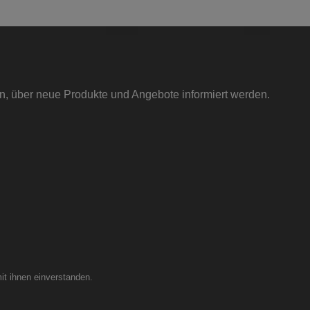
Straßenverkehr zulässig und nur für Rennsportzwecke
gedacht! Sofern Sie dennoch ein Produkt ohne Zulassung in
Ihrem Fahrzeug verbauen und dieses im Bereich der StVZO
nutzen, machen Sie sich strafbar. Mögliche Konsequenzen,
die Sie in diesem Fall erwarten können: Erlöschen der
Betriebserlaubnis nach §19 der StVZO und eine evtl. daraus
resultierende Stilllegung des Fahrzeugs. Weitere Mögliche
Konsequenzen, wie z.B. eine Anzeige wegen
in, über neue Produkte und Angebote informiert werden.
Steuerhinterziehung, sowie eventuelle Ermittlungen seitens
der Umweltbehörde liegen im Ermessen der Ermittler.
it ihnen einverstanden.