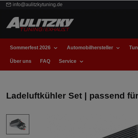
info@aulitzkytuning.de
Sommerfest 2026
Automobilhersteller
Tun
Über uns
FAQ
Service
Ladeluftkühler Set | passend fü