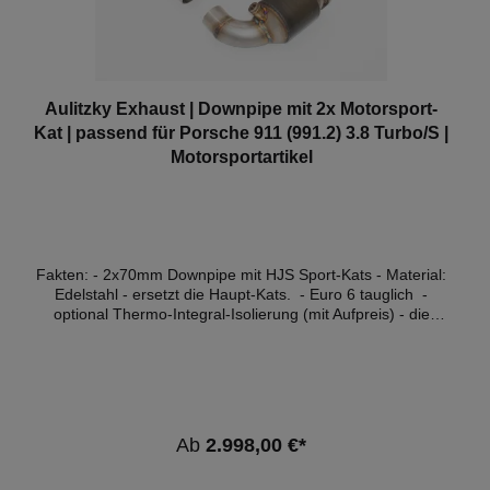
Aulitzky Exhaust | Downpipe mit 2x Motorsport-
Kat | passend für Porsche 911 (991.2) 3.8 Turbo/S |
Motorsportartikel
Fakten: - 2x70mm Downpipe mit HJS Sport-Kats - Material:
Edelstahl - ersetzt die Haupt-Kats. - Euro 6 tauglich -
optional Thermo-Integral-Isolierung (mit Aufpreis) - die
Motorsteuergerät Software muss angepasst werden - ohne
Zulassung im Bereich der StVZO* Kompatible
Fahrzeuge:FahrzeugTypLeistungHubraumMotorBaujahr
Porsche 911 (991.2)3.8 Turbo397kW /
540PS3800cm³MDA.BA09.16 - 07.19 Porsche 911
(991.2)3.8 Turbo S427kW / 580PS3800cm³MDB.CA01.16 -
Ab
2.998,00 €*
05.20 *ACHTUNG! Downpipes mit der Kennzeichnung
"ohne Zulassung" sind nicht für die Nutzung im öffentlichen