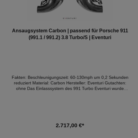
Ansaugsystem Carbon | passend für Porsche 911
(991.1 / 991.2) 3.8 Turbo/S | Eventuri
Fakten: Beschleunigungszeit: 60-130mph um 0,2 Sekunden
reduziert Material: Carbon Hersteller: Eventuri Gutachten:
ohne Das Einlasssystem des 991 Turbo Eventuri wurde
durch umfangreiche Tests unter realen Bedingungen mit
dem Ziel entwickelt, die Turbos effizienter arbeiten zu
lassen. Durch das Ersetzen der einzelnen Standard-Airbox
durch einzelne patentierte Venturi-Filtergehäuse können die
Turbos mit weniger Luftwiderstand spulen und Auftrieb
erzeugen. Infolgedessen werden die Wastegate-
2.717,00 €*
Arbeitszyklen reduziert, was zu einer Spitzenverstärkung bei
niedrigeren Drehzahlen führt und daher die Leistung erhöht.