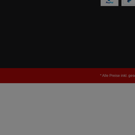
607PS3800cm³MA1.71, MDB.CA
* Alle Preise inkl. ge