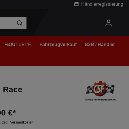
Händlerregistrierung
%OUTLET%
Fahrzeugverkauf
B2B / Händler
F Race
90 €*
t. zzgl. Versandkosten