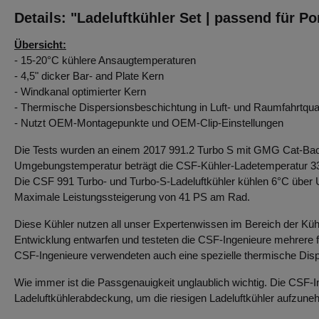
Details: "Ladeluftkühler Set | passend für P
Übersicht:
- 15-20°C kühlere Ansaugtemperaturen
- 4,5" dicker Bar- and Plate Kern
- Windkanal optimierter Kern
- Thermische Dispersionsbeschichtung in Luft- und Raumfahrtqual
- Nutzt OEM-Montagepunkte und OEM-Clip-Einstellungen
Die Tests wurden an einem 2017 991.2 Turbo S mit GMG Cat-Bac
Umgebungstemperatur beträgt die CSF-
Kühler
-Ladetemperatur 3
Die CSF 991 Turbo- und Turbo-S-Ladeluftkühler kühlen 6°C üb
Maximale Leistungssteigerung von 41 PS am Rad.
Diese
Kühler
nutzen all unser Expertenwissen im Bereich der Kühl
Entwicklung entwarfen und testeten die CSF-Ingenieure mehrere f
CSF-Ingenieure verwendeten auch eine spezielle thermische Dispe
Wie immer ist die Passgenauigkeit unglaublich wichtig. Die CSF-
Ladeluftkühlerabdeckung, um die riesigen Ladeluftkühler aufzun