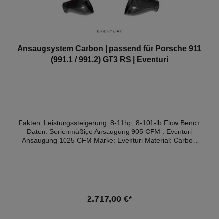
Ansaugsystem Carbon | passend für Porsche 911
(991.1 / 991.2) GT3 RS | Eventuri
Fakten: Leistungssteigerung: 8-11hp, 8-10ft-lb Flow Bench
Daten: Serienmäßige Ansaugung 905 CFM : Eventuri
Ansaugung 1025 CFM Marke: Eventuri Material: Carbon
Gutachten: ohne Die Porsche GT3 RS Ansaugung wurde
entwickelt, um im Vergleich zur OEM Airbox einen
effizienteren Strömungsweg zum Motor zu bieten. Durch die
Verwendung unseres patentierten Venturi-Gehäuse-
Konzepts kann der Luftstrom die Filter auf einem viel
weniger gewundenen Weg durchströmen, wodurch der
2.717,00 €*
Luftwiderstand des Systems reduziert wird. Außerdem
wurde durch die Vergrößerung des Gesamtvolumens im