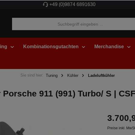
+49 (0)9874 6891630
ing
Kombinationsgutachten
Merchandise
Sie sind hier:
Tuning
Kühler
Ladeluftkühler
r Porsche 911 (991) Turbo/ S | CS
3.700,
Preise inkl. MwS