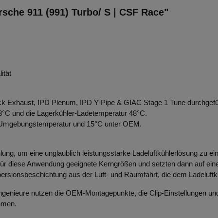
orsche 911 (991) Turbo/ S | CSF Race"
ität
k Exhaust, IPD Plenum, IPD Y-Pipe & GIAC Stage 1 Tune durchgef
3°C und die Lagerkühler-Ladetemperatur 48°C.
er Umgebungstemperatur und 15°C unter OEM.
ung, um eine unglaublich leistungsstarke Ladeluftkühlerlösung zu ei
ür diese Anwendung geeignete Kerngrößen und setzten dann auf einen
rsionsbeschichtung aus der Luft- und Raumfahrt, die dem Ladeluftküh
Ingenieure nutzen die OEM-Montagepunkte, die Clip-Einstellungen und
ehmen.