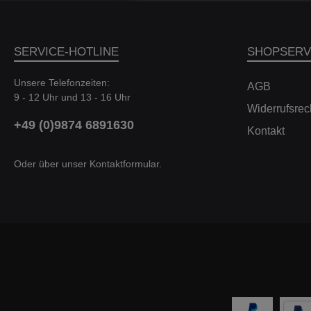
Beschleunigungsergebnisse: 60-130mph mit
Stockaufnahme = 8,04 Sekunden 60-130mph mit Eventuri-
Einlass = 7,83 Sekunden Die Vorteile ergeben sich aus einer
Kombination von Gründen: 1) Einzelne Venturi-Gehäuse
SERVICE-HOTLINE
SHOPSERV
trennen den Strömungsweg für jeden Turbo, wodurch sie
effizienter arbeiten können. 2) Die Venturi-Gehäuse sorgen
für einen glatten Übergang vom Filter zu den Ansaugrohren
Unsere Telefonzeiten:
AGB
und halten den Luftstrom laminar. 3) Die
9 - 12 Uhr und 13 - 16 Uhr
Ansauglufttemperaturen werden auf einem Minimum
Widerrufsrec
gehalten, indem ein abgedichtetes System sichergestellt
+49 (0)9874 6891630
wird, um zu verhindern, dass erwärmte Motorraumluft
Kontakt
eingezogen wird. Das Einlasssystem des Eventuri 991
Turbo besteht aus einer Reihe von Komponenten, die für
Oder über unser
Kontaktformular
.
einen bestimmten Zweck entwickelt und nach den höchsten
Standards hergestellt werden. Hier sind die Details für jede
Komponente und das Design-Ethos dahinter: Jedes
Ansaugsystem besteht aus: 2 x Kohlefaser-Venturi-Gehäuse
mit integrierten Rohren 2 x Maßgeschneiderte
Hochleistungsfilter der Generation 2 2 x Aluminium-
Einlasshauben Kohlefaser-Einlasskanal Lasergeschnittene
Halterungen aus Edelstahl Kompatible
Fahrzeuge:FahrzeugTypLeistungHubraumMotor Porsche
911 (991.1)3.8 Turbo383kW / 520PS397kW /
540PS3800cm³MA1.71, MDA.BA Porsche 911 (991.1)3.8
Turbo S412kW / 560PS427kW / 580PS446kW /