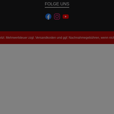
FOLGE UNS
setzl. Mehrwertsteuer zzgl.
Versandkosten
und ggf. Nachnahmegebühren, wenn nich