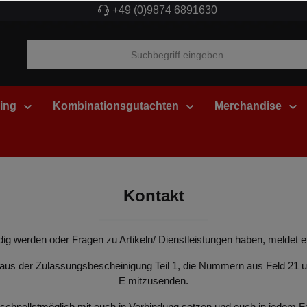
+49 (0)9874 6891630
ing
Kombinationsgutachten
Merchandise
Kontakt
fündig werden oder Fragen zu Artikeln/ Dienstleistungen haben, meldet 
n aus der Zulassungsbescheinigung Teil 1, die Nummern aus Feld 21 
E mitzusenden.
chnellstmöglich mit euch in Verbindung setzen und euch in jedem Fall