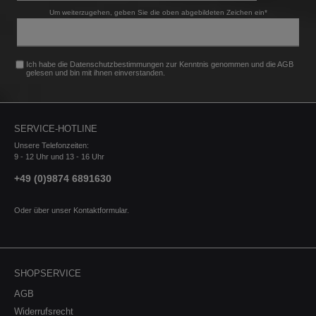
5er (F10)M5412kW / 560PS4395cm³S63 B44 B09.11 - 10.16
Um weiterzugehen, geben Sie die oben abgebildeten Zeichen ein*
Ich habe die
Datenschutzbestimmungen
zur Kenntnis genommen und die
AGB
gelesen und bin mit ihnen einverstanden.
SERVICE-HOTLINE
Unsere Telefonzeiten:
9 - 12 Uhr und 13 - 16 Uhr
+49 (0)9874 6891630
Oder über unser
Kontaktformular
.
SHOPSERVICE
AGB
Widerrufsrecht