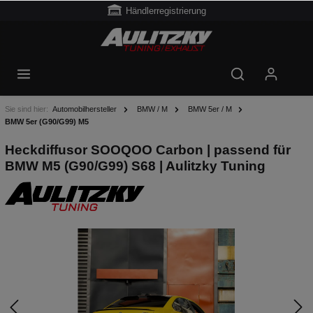
Händlerregistrierung
Sie sind hier:
Automobilhersteller
BMW / M
BMW 5er / M
BMW 5er (G90/G99) M5
Heckdiffusor SOOQOO Carbon | passend für
BMW M5 (G90/G99) S68 | Aulitzky Tuning