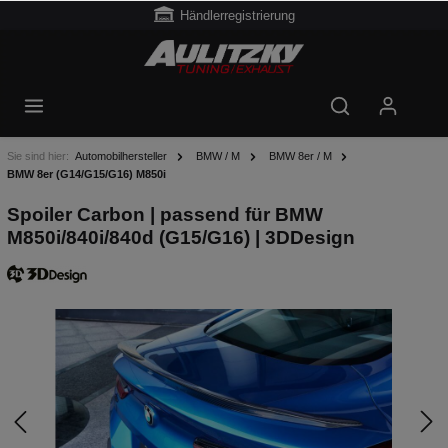
Händlerregistrierung
Sie sind hier:
Automobilhersteller
BMW / M
BMW 8er / M
BMW 8er (G14/G15/G16) M850i
Spoiler Carbon | passend für BMW
M850i/840i/840d (G15/G16) | 3DDesign