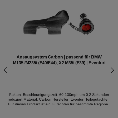
Ansaugsystem Carbon | passend für BMW
M135i/M235i (F40/F44), X2 M35i (F39) | Eventuri
Fakten: Beschleunigungszeit: 60-130mph um 0,2 Sekunden
reduziert Material: Carbon Hersteller: Eventuri Teilegutachten:
Für dieses Produkt ist ein Gutachten für bestimmte Regionen
und Fahrzeuge verfügbar (Details weiter unten) Das Eventuri-
Einlasssystem für den F40 wurde durch umfangreiche Tests in