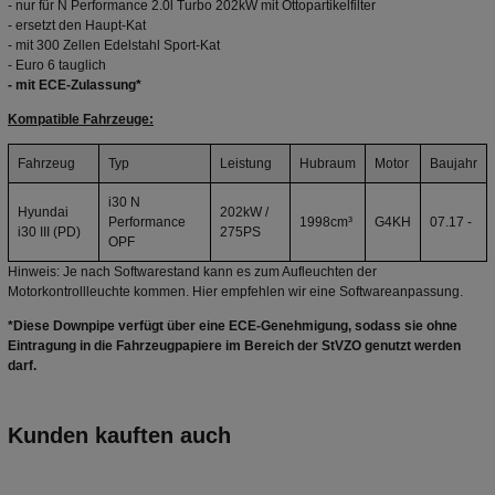
- nur für N Performance 2.0l Turbo 202kW mit Ottopartikelfilter
- ersetzt den Haupt-
Kat
- mit 300 Zellen Edelstahl Sport-
Kat
- Euro 6 tauglich
- mit ECE-Zulassung*
Kompatible Fahrzeuge:
Fahrzeug
Typ
Leistung
Hubraum
Motor
Baujahr
i30 N
Hyundai
202kW /
Performance
1998cm³
G4KH
07.17 -
i30 III (PD)
275PS
OPF
Hinweis: Je nach Softwarestand kann es zum Aufleuchten der
Motorkontrollleuchte kommen. Hier empfehlen wir eine Softwareanpassung.
*Diese
Downpipe
verfügt über eine ECE-Genehmigung, sodass sie ohne
Eintragung in die Fahrzeugpapiere im Bereich der StVZO genutzt werden
darf.
Kunden kauften auch