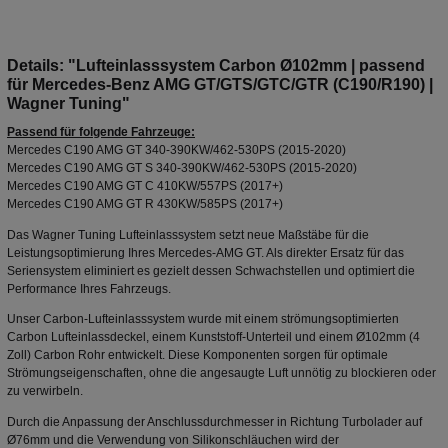
Details: "Lufteinlasssystem Carbon Ø102mm | passend
für Mercedes-Benz AMG GT/GTS/GTC/GTR (C190/R190) |
Wagner Tuning"
Passend für folgende Fahrzeuge:
Mercedes C190 AMG GT 340-390KW/462-530PS (2015-2020)
Mercedes C190 AMG GT S 340-390KW/462-530PS (2015-2020)
Mercedes C190 AMG GT C 410KW/557PS (2017+)
Mercedes C190 AMG GT R 430KW/585PS (2017+)
Das Wagner Tuning Lufteinlasssystem setzt neue Maßstäbe für die
Leistungsoptimierung Ihres Mercedes-AMG GT. Als direkter Ersatz für das
Seriensystem eliminiert es gezielt dessen Schwachstellen und optimiert die
Performance Ihres Fahrzeugs.
Unser Carbon-Lufteinlasssystem wurde mit einem strömungsoptimierten
Carbon Lufteinlassdeckel, einem Kunststoff-Unterteil und einem Ø102mm (4
Zoll) Carbon Rohr entwickelt. Diese Komponenten sorgen für optimale
Strömungseigenschaften, ohne die angesaugte Luft unnötig zu blockieren oder
zu verwirbeln.
Durch die Anpassung der Anschlussdurchmesser in Richtung Turbolader auf
Ø76mm und die Verwendung von Silikonschläuchen wird der