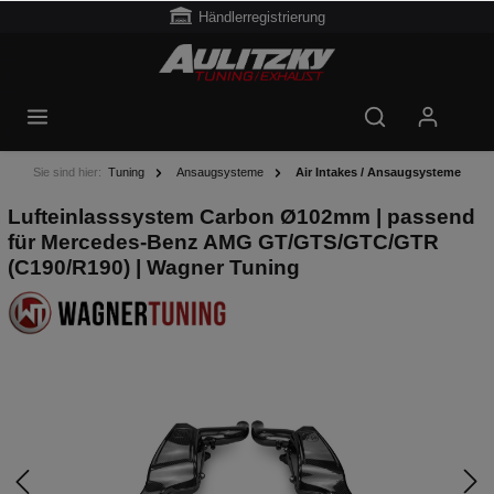
Händlerregistrierung
Sie sind hier:
Tuning
Ansaugsysteme
Air Intakes / Ansaugsysteme
Lufteinlasssystem Carbon Ø102mm | passend
für Mercedes-Benz AMG GT/GTS/GTC/GTR
(C190/R190) | Wagner Tuning