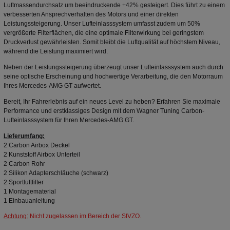
Luftmassendurchsatz um beeindruckende +42% gesteigert. Dies führt zu einem
verbesserten Ansprechverhalten des Motors und einer direkten
Leistungssteigerung. Unser Lufteinlasssystem umfasst zudem um 50%
vergrößerte Filterflächen, die eine optimale Filterwirkung bei geringstem
Druckverlust gewährleisten. Somit bleibt die Luftqualität auf höchstem Niveau,
während die Leistung maximiert wird.
Neben der Leistungssteigerung überzeugt unser Lufteinlasssystem auch durch
seine optische Erscheinung und hochwertige Verarbeitung, die den Motorraum
Ihres Mercedes-AMG GT aufwertet.
Bereit, Ihr Fahrerlebnis auf ein neues Level zu heben? Erfahren Sie maximale
Performance und erstklassiges Design mit dem Wagner Tuning Carbon-
Lufteinlasssystem für Ihren Mercedes-AMG GT.
Lieferumfang:
2 Carbon Airbox Deckel
2 Kunststoff Airbox Unterteil
2 Carbon Rohr
2 Silikon Adapterschläuche (schwarz)
2 Sportluftfilter
1 Montagematerial
1 Einbauanleitung
Achtung:
Nicht zugelassen im Bereich der StVZO.