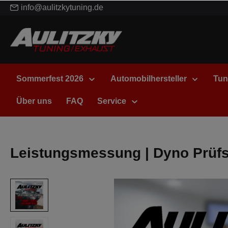
info@aulitzkytuning.de
Sommerfest 2026
Automobilhersteller
Tun
Über uns
FAQ
Service
Leistungsmessung | Dyno Prüf