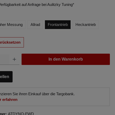
Verfügbarkeit auf Anfrage bei Aulitzky Tuning*
hher Messung
Allrad
Frontantrieb
Heckantrieb
urücksetzen
In den Warenkorb
ellen
nzieren Sie ihren Einkauf über die Targobank.
 erfahren
mer:
ATDYNO-FWD