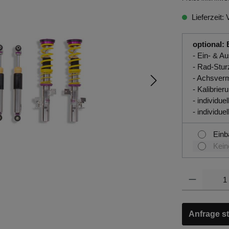
Lieferzeit: 
optional: 
- Ein- & 
- Rad-Stur
- Achsver
- Kalibrie
- individ
- individu
Einb
Kein
Anfrage st