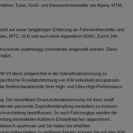
ahrer, Tuner, Groß- und Kleinserienhersteller wie Alpina, MTM,
iert auf unser langjährigen Erfahrung als Fahrwerkhersteller und
T Open, WTC, VLN und auch beim legendären ADAC Zurich 24h-
ckstufe unabhängig voneinander eingestellt werden. Diese
hätzt.
 KW V3 diese zielgerichtet in der Dämpferabstimmung zu
ugspezifische Grundabstimmung von KW individuell anzupassen.
ie Reifencharakteristik Ihrer High- und Ultra-High-Performance-
g. Die einstellbare Druckstufenabstimmung mit ihren zwölf
 Federrate passende Zugstufendämpfung verändern zu müssen.
ickverstellung beeinflussen. Je nach Fahrzeugtyp werden die
mfang beinhalteten Aufsteck-Einstellrädchen abgestimmt.
 dadurch spurtreuer und Sie haben bei erhöhten
Automobilherstellers zu größeren Felgen, können Sie mit dem KW