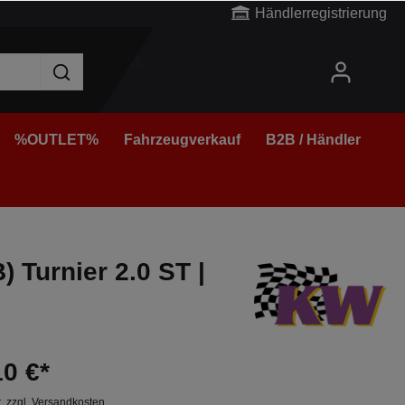
Händlerregistrierung
%OUTLET%
Fahrzeugverkauf
B2B / Händler
 Turnier 2.0 ST |
10 €*
t. zzgl. Versandkosten