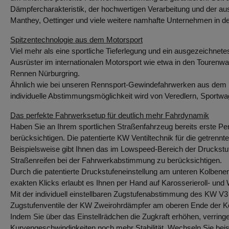
Dämpfercharakteristik, der hochwertigen Verarbeitung und der au
Manthey, Oettinger und viele weitere namhafte Unternehmen in de
Spitzentechnologie aus dem Motorsport
Viel mehr als eine sportliche Tieferlegung und ein ausgezeichnete
Ausrüster im internationalen Motorsport wie etwa in den Toure
Rennen Nürburgring.
Ähnlich wie bei unseren Rennsport-Gewindefahrwerken aus dem 
individuelle Abstimmungsmöglichkeit wird von Veredlern, Sportw
Das perfekte Fahrwerksetup für deutlich mehr Fahrdynamik
Haben Sie an Ihrem sportlichen Straßenfahrzeug bereits erste Pe
berücksichtigen. Die patentierte KW Ventiltechnik für die getre
Beispielsweise gibt Ihnen das im Lowspeed-Bereich der Druckstufe
Straßenreifen bei der Fahrwerkabstimmung zu berücksichtigen.
Durch die patentierte Druckstufeneinstellung am unteren Kolbene
exakten Klicks erlaubt es Ihnen per Hand auf Karosserieroll- 
Mit der individuell einstellbaren Zugstufenabstimmung des KW V3
Zugstufenventile der KW Zweirohrdämpfer am oberen Ende der Kolb
Indem Sie über das Einstellrädchen die Zugkraft erhöhen, verring
Kurvengeschwindigkeiten noch mehr Stabilität. Wechseln Sie bei