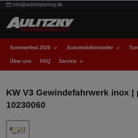
info@aulitzkytuning.de
Sommerfest 2026
Automobilhersteller
Tun
Über uns
FAQ
Service
KW V3 Gewindefahrwerk inox | p
10230060