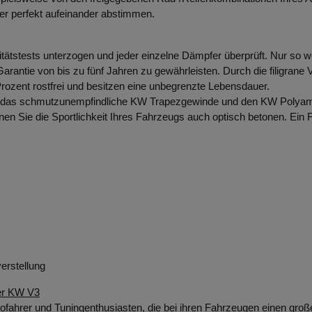
der perfekt aufeinander abstimmen.
ätstests unterzogen und jeder einzelne
Dämpfer
überprüft. Nur so 
antie von bis zu fünf Jahren zu gewährleisten. Durch die filigrane
ozent rostfrei und besitzen eine unbegrenzte Lebensdauer.
er das schmutzunempfindliche KW Trapezgewinde und den KW Polyamid
önnen Sie die Sportlichkeit Ihres Fahrzeugs auch optisch betonen. Ein
erstellung
der KW V3
ofahrer und Tuningenthusiasten, die bei ihren Fahrzeugen einen große