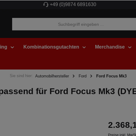
+49 (0)9874 6891630
ing
Kombinationsgutachten
Merchandise
Sie sind hier:
Automobilhersteller
Ford
Ford Focus Mk3
assend für Ford Focus Mk3 (DYB)
2.368,
Preise inkl. MwS