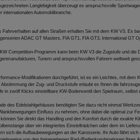
sgezeichneten Langlebigkeit überzeugt es anspruchsvolle Sportwagenf
r internationalen Automobilbranche.
s Fahrverhalten auf allen Straßen erhalten Sie mit dem KW V3. Es bas
nwagenserien ADAC GT Masters, FIA GT1, FIA GT3, International G
KW Competition-Programm kann beim KW V3 die Zugstufe und die Dru
agenmanufakturen, Tunern und anspruchsvollen Fahrern weltweit gesc
rformance-Modifikationen durchgeführt, ist es ein Leichtes, mit dem
nnte Abstimmung der Zug- und Druckstufe erlaubt es Ihnen die fahrze
 in zwölf Klicks einstellbare KW-Bodenventil den Spielraum, selbst d
nde des Edelstahlgehäuses benötigten Sie dazu nicht einmal Werkzeu
und Wankbewegungen Einfluss zu nehmen, ohne dabei die optimal zur
 können Sie direkt das Handling und den Komfort durch die exakte Kl
enstange über ein integriertes Einstellrädchen oder dem im Lieferu
ern sich die Aufbaubewegungen an der Karosserie. Ihr Auto fährt sich
spielsweise von den freigegebenen Rad-/Reifenkombinationen Ihres 