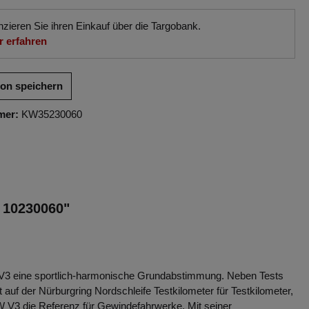
nzieren Sie ihren Einkauf über die Targobank.
 erfahren
ion speichern
mer:
KW35230060
| 10230060"
V3 eine sportlich-harmonische Grundabstimmung. Neben Tests
uf der Nürburgring Nordschleife Testkilometer für Testkilometer,
W V3 die Referenz für Gewindefahrwerke. Mit seiner