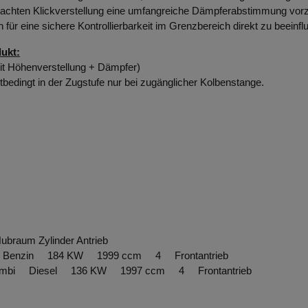
hdachten Klickverstellung eine umfangreiche Dämpferabstimmung vorzu
ür eine sichere Kontrollierbarkeit im Grenzbereich direkt zu beeinfl
ukt:
it Höhenverstellung +
Dämpfer
)
tbedingt in der Zugstufe nur bei zugänglicher Kolbenstange.
Hubraum Zylinder Antrieb
i Benzin 184 KW 1999 ccm 4 Frontantrieb
Kombi Diesel 136 KW 1997 ccm 4 Frontantrieb