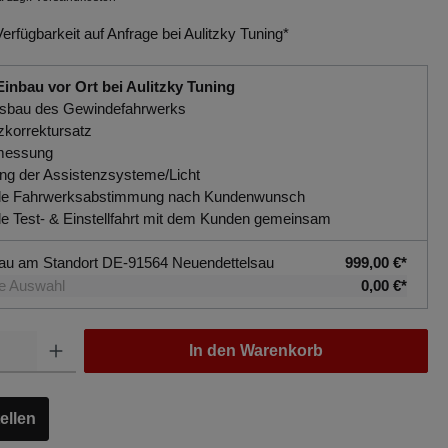
Verfügbarkeit auf Anfrage bei Aulitzky Tuning*
Einbau vor Ort bei Aulitzky Tuning
Ausbau des Gewindefahrwerks
zkorrektursatz
messung
rung der Assistenzsysteme/Licht
uelle Fahrwerksabstimmung nach Kundenwunsch
elle Test- & Einstellfahrt mit dem Kunden gemeinsam
au am Standort DE-91564 Neuendettelsau
999,00 €*
e Auswahl
0,00 €*
In den Warenkorb
ellen