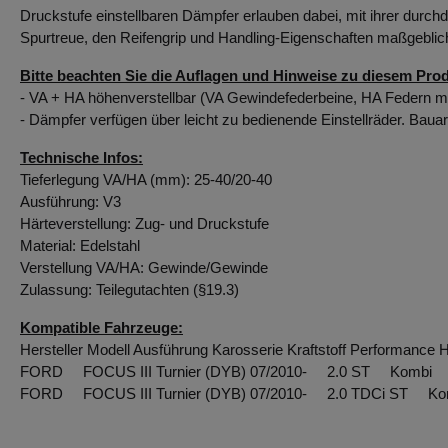
Druckstufe einstellbaren
Dämpfer
erlauben dabei, mit ihrer durc
Spurtreue, den Reifengrip und Handling-Eigenschaften maßgeblich f
Bitte beachten Sie die Auflagen und Hinweise zu diesem Prod
- VA + HA höhenverstellbar (VA Gewindefederbeine, HA Federn m
-
Dämpfer
verfügen über leicht zu bedienende Einstellräder. Bauar
Technische Infos:
Tieferlegung VA/HA (mm): 25-40/20-40
Ausführung: V3
Härteverstellung: Zug- und Druckstufe
Material: Edelstahl
Verstellung VA/HA: Gewinde/Gewinde
Zulassung: Teilegutachten (§19.3)
Kompatible Fahrzeuge:
Hersteller Modell Ausführung Karosserie Kraftstoff Performance 
FORD FOCUS III Turnier (DYB) 07/2010- 2.0 ST Komb
FORD FOCUS III Turnier (DYB) 07/2010- 2.0 TDCi ST 