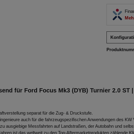
Fina
Mehr
Konfigurat
Produktnum
send für Ford Focus Mk3 (DYB) Turnier 2.0 ST 
ftverstellung separat für die Zug- & Druckstufe.
ngenieure auch für die fahrzeugspezifischen Anwendungen des KW 
 ausgiebige Messfahrten auf Landstraßen, der Autobahn und selbst a
Jahren ist das weltweit zu den Top-Aftermarketprodukten zählende K