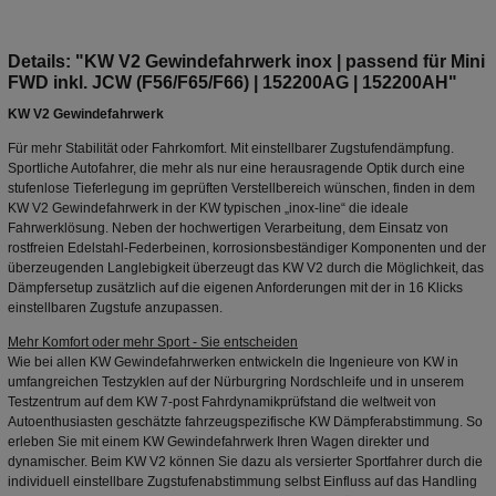
Details: "KW V2 Gewindefahrwerk inox | passend für Mini
FWD inkl. JCW (F56/F65/F66) | 152200AG | 152200AH"
KW V2 Gewindefahrwerk
Für mehr Stabilität oder Fahrkomfort. Mit einstellbarer Zugstufendämpfung.
Sportliche Autofahrer, die mehr als nur eine herausragende Optik durch eine
stufenlose Tieferlegung im geprüften Verstellbereich wünschen, finden in dem
KW V2 Gewindefahrwerk in der KW typischen „inox-line“ die ideale
Fahrwerklösung. Neben der hochwertigen Verarbeitung, dem Einsatz von
rostfreien Edelstahl-Federbeinen, korrosionsbeständiger Komponenten und der
überzeugenden Langlebigkeit überzeugt das KW V2 durch die Möglichkeit, das
Dämpfersetup zusätzlich auf die eigenen Anforderungen mit der in 16 Klicks
einstellbaren Zugstufe anzupassen.
Mehr Komfort oder mehr Sport - Sie entscheiden
Wie bei allen KW Gewindefahrwerken entwickeln die Ingenieure von KW in
umfangreichen Testzyklen auf der Nürburgring Nordschleife und in unserem
Testzentrum auf dem KW 7-post Fahrdynamikprüfstand die weltweit von
Autoenthusiasten geschätzte fahrzeugspezifische KW Dämpferabstimmung. So
erleben Sie mit einem KW Gewindefahrwerk Ihren Wagen direkter und
dynamischer. Beim KW V2 können Sie dazu als versierter Sportfahrer durch die
individuell einstellbare Zugstufenabstimmung selbst Einfluss auf das Handling