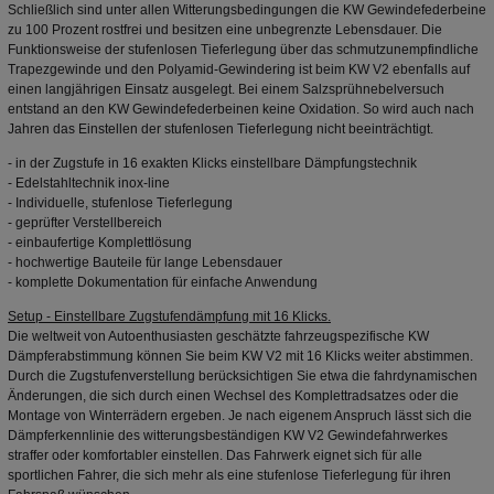
Schließlich sind unter allen Witterungsbedingungen die KW Gewindefederbeine
zu 100 Prozent rostfrei und besitzen eine unbegrenzte Lebensdauer. Die
Funktionsweise der stufenlosen Tieferlegung über das schmutzunempfindliche
Trapezgewinde und den Polyamid-Gewindering ist beim KW V2 ebenfalls auf
einen langjährigen Einsatz ausgelegt. Bei einem Salzsprühnebelversuch
entstand an den KW Gewindefederbeinen keine Oxidation. So wird auch nach
Jahren das Einstellen der stufenlosen Tieferlegung nicht beeinträchtigt.
- in der Zugstufe in 16 exakten Klicks einstellbare Dämpfungstechnik
- Edelstahltechnik inox-line
- Individuelle, stufenlose Tieferlegung
- geprüfter Verstellbereich
- einbaufertige Komplettlösung
- hochwertige Bauteile für lange Lebensdauer
- komplette Dokumentation für einfache Anwendung
Setup - Einstellbare Zugstufendämpfung mit 16 Klicks.
Die weltweit von Autoenthusiasten geschätzte fahrzeugspezifische KW
Dämpferabstimmung können Sie beim KW V2 mit 16 Klicks weiter abstimmen.
Durch die Zugstufenverstellung berücksichtigen Sie etwa die fahrdynamischen
Änderungen, die sich durch einen Wechsel des Komplettradsatzes oder die
Montage von Winterrädern ergeben. Je nach eigenem Anspruch lässt sich die
Dämpferkennlinie des witterungsbeständigen KW V2 Gewindefahrwerkes
straffer oder komfortabler einstellen. Das Fahrwerk eignet sich für alle
sportlichen Fahrer, die sich mehr als eine stufenlose Tieferlegung für ihren