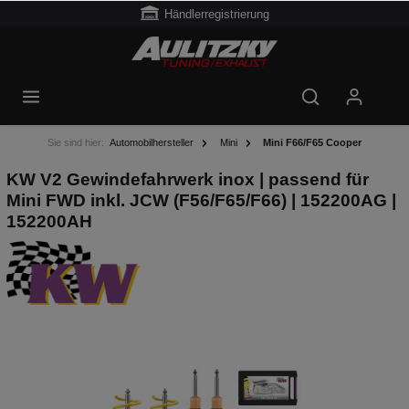
Händlerregistrierung
Sie sind hier:
Automobilhersteller
Mini
Mini F66/F65 Cooper
KW V2 Gewindefahrwerk inox | passend für
Mini FWD inkl. JCW (F56/F65/F66) | 152200AG |
152200AH