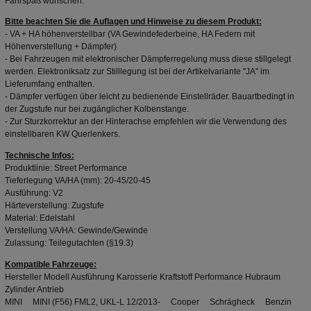
Fahrspaß wünschen.
Bitte beachten Sie die Auflagen und Hinweise zu diesem Produkt:
- VA + HA höhenverstellbar (VA Gewindefederbeine, HA Federn mit
Höhenverstellung +
Dämpfer
)
- Bei Fahrzeugen mit elektronischer Dämpferregelung muss diese stillgelegt
werden. Elektroniksatz zur Stilllegung ist bei der Artikelvariante "JA" im
Lieferumfang enthalten.
-
Dämpfer
verfügen über leicht zu bedienende Einstellräder. Bauartbedingt in
der Zugstufe nur bei zugänglicher Kolbenstange.
- Zur Sturzkorrektur an der Hinterachse empfehlen wir die Verwendung des
einstellbaren KW Querlenkers.
Technische Infos:
Produktlinie: Street Performance
Tieferlegung VA/HA (mm): 20-45/20-45
Ausführung: V2
Härteverstellung: Zugstufe
Material: Edelstahl
Verstellung VA/HA: Gewinde/Gewinde
Zulassung: Teilegutachten (§19.3)
Kompatible Fahrzeuge:
Hersteller Modell Ausführung Karosserie Kraftstoff Performance Hubraum
Zylinder Antrieb
MINI MINI (F56) FML2, UKL-L 12/2013- Cooper Schrägheck Benzin