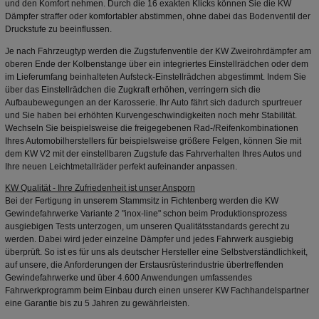
und den Komfort nehmen. Durch die 16 exakten Klicks können Sie die KW
Dämpfer
straffer oder komfortabler abstimmen, ohne dabei das Bodenventil der
Druckstufe zu beeinflussen.
Je nach Fahrzeugtyp werden die Zugstufenventile der KW Zweirohrdämpfer am
oberen Ende der Kolbenstange über ein integriertes Einstellrädchen oder dem
im Lieferumfang beinhalteten Aufsteck-Einstellrädchen abgestimmt. Indem Sie
über das Einstellrädchen die Zugkraft erhöhen, verringern sich die
Aufbaubewegungen an der Karosserie. Ihr Auto fährt sich dadurch spurtreuer
und Sie haben bei erhöhten Kurvengeschwindigkeiten noch mehr Stabilität.
Wechseln Sie beispielsweise die freigegebenen Rad-/Reifenkombinationen
Ihres Automobilherstellers für beispielsweise größere Felgen, können Sie mit
dem KW V2 mit der einstellbaren Zugstufe das Fahrverhalten Ihres Autos und
Ihre neuen Leichtmetallräder perfekt aufeinander anpassen.
KW Qualität - Ihre Zufriedenheit ist unser Ansporn
Bei der Fertigung in unserem Stammsitz in Fichtenberg werden die KW
Gewindefahrwerke Variante 2 "inox-line" schon beim Produktionsprozess
ausgiebigen Tests unterzogen, um unseren Qualitätsstandards gerecht zu
werden. Dabei wird jeder einzelne
Dämpfer
und jedes Fahrwerk ausgiebig
überprüft. So ist es für uns als deutscher Hersteller eine Selbstverständlichkeit,
auf unsere, die Anforderungen der Erstausrüsterindustrie übertreffenden
Gewindefahrwerke und über 4.600 Anwendungen umfassendes
Fahrwerkprogramm beim Einbau durch einen unserer KW Fachhandelspartner
eine Garantie bis zu 5 Jahren zu gewährleisten.