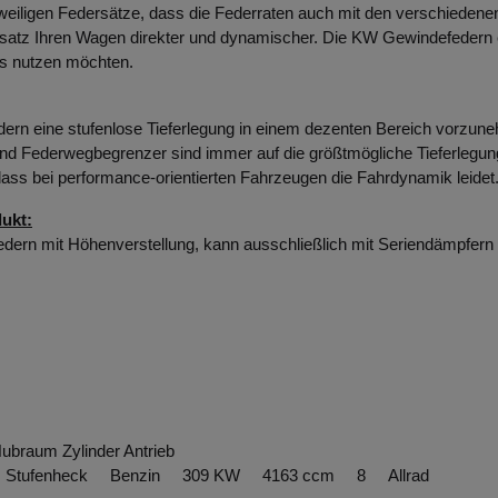
eweiligen Federsätze, dass die Federraten auch mit den verschiedene
atz Ihren Wagen direkter und dynamischer. Die KW Gewindefedern eig
chs nutzen möchten.
rn eine stufenlose Tieferlegung in einem dezenten Bereich vorzuneh
nd Federwegbegrenzer sind immer auf die größtmögliche Tieferlegu
dass bei performance-orientierten Fahrzeugen die Fahrdynamik leidet
ukt:
dern mit Höhenverstellung, kann ausschließlich mit Seriendämpfern
Hubraum Zylinder Antrieb
tro Stufenheck Benzin 309 KW 4163 ccm 8 Allrad