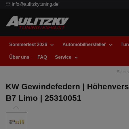
info@aulitzkytuning.de
Sommerfest 2026
Automobilhersteller
Tun
Über uns
FAQ
Service
Sie sin
KW Gewindefedern | Höhenverste
B7 Limo | 25310051