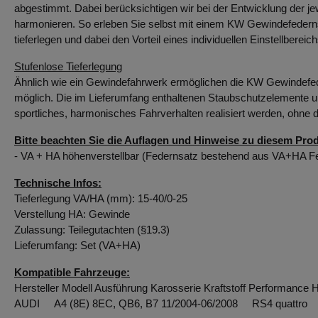
abgestimmt. Dabei berücksichtigen wir bei der Entwicklung der j
harmonieren. So erleben Sie selbst mit einem KW Gewindefederns
tieferlegen und dabei den Vorteil eines individuellen Einstellberei
Stufenlose Tieferlegung
Ähnlich wie ein Gewindefahrwerk ermöglichen die KW Gewindefede
möglich. Die im Lieferumfang enthaltenen Staubschutzelemente u
sportliches, harmonisches Fahrverhalten realisiert werden, ohne 
Bitte beachten Sie die Auflagen und Hinweise zu diesem Prod
- VA + HA höhenverstellbar (Federnsatz bestehend aus VA+HA Fe
Technische Infos:
Tieferlegung VA/HA (mm): 15-40/0-25
Verstellung HA: Gewinde
Zulassung: Teilegutachten (§19.3)
Lieferumfang: Set (VA+HA)
Kompatible Fahrzeuge:
Hersteller Modell Ausführung Karosserie Kraftstoff Performance 
AUDI A4 (8E) 8EC, QB6, B7 11/2004-06/2008 RS4 quat