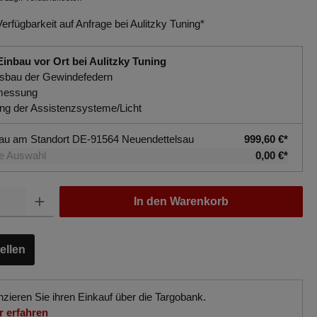
Verfügbarkeit auf Anfrage bei Aulitzky Tuning*
Einbau vor Ort bei Aulitzky Tuning
usbau der Gewindefedern
messung
rung der Assistenzsysteme/Licht
au am Standort DE-91564 Neuendettelsau
999,60 €*
e Auswahl
0,00 €*
In den Warenkorb
ellen
nzieren Sie ihren Einkauf über die Targobank.
 erfahren