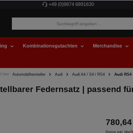
+49 (0)9874 6891630
ing
Kombinationsgutachten
Merchandise
d hier:
Automobilhersteller
Audi
Audi A4 / S4 / RS4
Audi RS4 
llbarer Federnsatz | passend fü
780,64
Preise inkl. MwS