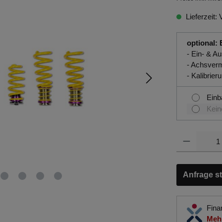
Lieferzeit: 
optional: 
- Ein- & A
- Achsver
- Kalibrie
Einb
Kein
Anfrage st
Fina
Mehr