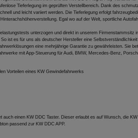
enlose Tieferlegung im geprüften Verstellbereich. Dank des schmu
hnell und leicht variiert werden. Die Tieferlegung erfolgt fahrzeug
Hinterachshöhenverstellung. Egal wo auf der Welt, sportliche Autofa
lastungstests unterzogen und direkt in unserem Firmenstammsitz im
ist es für uns als deutscher Hersteller eine Selbstverständlichkeit 
werklösungen eine mehrjährige Garantie zu gewährleisten. Sie bet
fahrwerke mit App-Steuerung für Audi, BMW, Mercedes-Benz, Porsc
t den Vorteilen eines KW Gewindefahrwerks
auch einen KW DDC Taster. Dieser erlaubt es auf Wunsch, die KW D
arbton passend zur KW DDC APP.