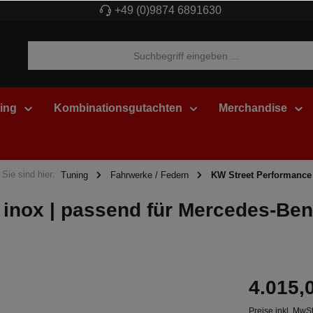
+49 (0)9874 6891630
ing
Kombinationsgutachten
Merchandise
Sie sind hier:
Tuning
Fahrwerke / Federn
KW Street Performance
nox | passend für Mercedes-Be
4.015,
Preise inkl. MwS