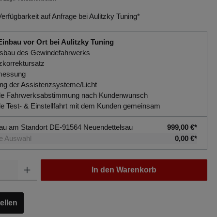
Verfügbarkeit auf Anfrage bei Aulitzky Tuning*
Einbau vor Ort bei Aulitzky Tuning
Ausbau des Gewindefahrwerks
zkorrektursatz
messung
rung der Assistenzsysteme/Licht
uelle Fahrwerksabstimmung nach Kundenwunsch
elle Test- & Einstellfahrt mit dem Kunden gemeinsam
au am Standort DE-91564 Neuendettelsau
999,00 €*
e Auswahl
0,00 €*
In den Warenkorb
ellen