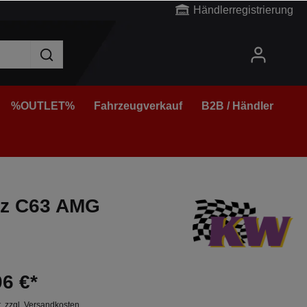
Händlerregistrierung
%OUTLET%
Fahrzeugverkauf
B2B / Händler
nz C63 AMG
06 €*
t. zzgl. Versandkosten