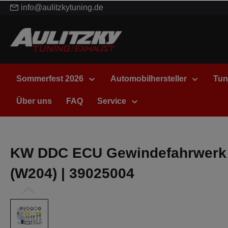
info@aulitzkytuning.de
Sommerfest 2026
Automobilhersteller
Tun
Über uns
FAQ
Service
KW DDC ECU Gewindefahrwerk i
(W204) | 39025004