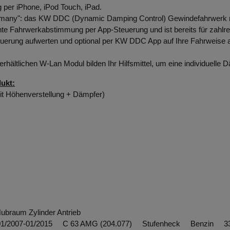
 per iPhone, iPod Touch, iPad.
Germany": das KW DDC (Dynamic Damping Control) Gewindefahrwerk m
ente Fahrwerkabstimmung per App-Steuerung und ist bereits für zahlr
euerung aufwerten und optional per KW DDC App auf Ihre Fahrweise
hältlichen W-Lan Modul bilden Ihr Hilfsmittel, um eine individuelle
ukt:
it Höhenverstellung +
Dämpfer
)
Hubraum Zylinder Antrieb
01/2007-01/2015 C 63 AMG (204.077) Stufenheck Benzin