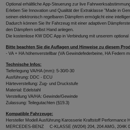
Optional erhältliche App-Steuerung zur live Fahrwerksabstimmung
Erleben Sie Innovation und Qualität der Extraklasse "Made in 
seinen elektronisch regelbaren Dämpfern ermöglicht eine intellig
Dadurch können Sie Ihr Fahrzeug mit einer adaptiven Dämpferst
den Dämpfern selbst Hand anlegen.
Die kostenlose KW DDC App in Verbindung mit unserem optional er
Bitte beachten Sie die Auflagen und Hinweise zu diesem Prod
- VA + HA höhenverstellbar (VA Gewindefederbeine, HA Federn m
Technische Infos:
Tieferlegung VA/HA (mm): 5-30/0-30
Ausführung: DDC - ECU
Härteverstellung: Zug- und Druckstufe
Material: Edelstahl
Verstellung VA/HA: Gewinde/Gewinde
Zulassung: Teilegutachten (§19.3)
Kompatible Fahrzeuge:
Hersteller Modell Ausführung Karosserie Kraftstoff Performance 
MERCEDES-BENZ C-KLASSE (W204) 204, 204 AMG, 204K 