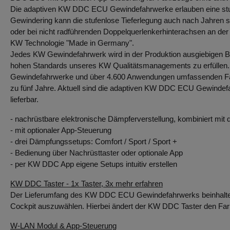
Die adaptiven KW DDC ECU Gewindefahrwerke erlauben eine stuf
Gewindering kann die stufenlose Tieferlegung auch nach Jahren sc
oder bei nicht radführenden Doppelquerlenkerhinterachsen an der 
KW Technologie "Made in Germany".
Jedes KW Gewindefahrwerk wird in der Produktion ausgiebigen Be
hohen Standards unseres KW Qualitätsmanagements zu erfüllen. So 
Gewindefahrwerke und über 4.600 Anwendungen umfassenden Fahr
zu fünf Jahre. Aktuell sind die adaptiven KW DDC ECU Gewinde
lieferbar.
- nachrüstbare elektronische Dämpferverstellung, kombiniert mi
- mit optionaler App-Steuerung
- drei Dämpfungssetups: Comfort / Sport / Sport +
- Bedienung über Nachrüsttaster oder optionale App
- per KW DDC App eigene Setups intuitiv erstellen
KW DDC Taster - 1x Taster, 3x mehr erfahren
Der Lieferumfang des KW DDC ECU Gewindefahrwerks beinhaltet 
Cockpit auszuwählen. Hierbei ändert der KW DDC Taster den F
W-LAN Modul & App-Steuerung