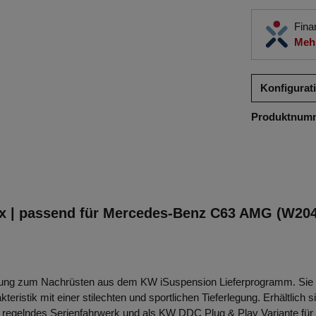
Fina
Mehr
Konfigurat
Produktnum
 | passend für Mercedes-Benz C63 AMG (W204)
sung zum Nachrüsten aus dem KW iSuspension Lieferprogramm. Sie k
eristik mit einer stilechten und sportlichen Tieferlegung. Erhältli
 regelndes Serienfahrwerk und als KW DDC Plug & Play Variante für