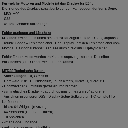
Für welche Motoren und Modelle ist das Display für E34:
Die Blende des Displays passt bei folgenden Fahrzeugen der 5er E-Serie:
- M30, M60
- S38
- weitere Motoren auf Anfrage
Fehler auslesen und Löschen:
Mit einem Swipe nach unten bekommst Du Zugriff auf die "DTC" (Diagnostic
Trouble Codes = Fehlerspeicher). Das Display liest den Fehlerspeicher vom
Motor aus. Optional kannst Du diese auch direkt am Display löschen.
Fehler für den Motor werden im Klartext angezeigt, so dass Du selber
entscheidest, ob Du noch weiterfahren kannst.
MFD28 Technische Daten:
- Abmessungen: 70,3 x 52mm
- Hardware: 2.8" TFT Bildschirm, Touchscreen, MicroSD, MicroUSB
- Hochwertiger Aluminium gefräster Frontrahmen
- symmetrisches Display - dadurch optimal um es um 90° zu drehen
- Ansichten mit unserer DSS - Display Setup Software am PC komplett frei
konfigurierbar
- bis zu 64 Widgets je Anzeige
- 64 Sensoren (Can Bus + intern)
- 10 Ansichten
- 4x analoge Eingänge
- optionaler externer Schaltblitz