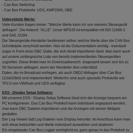
- Can Bus Switching
- Can Bus Protokolle: UDS, KWP2000, OBD
Unterstützte Werte:
Viele Kunden fragen immer: "Welche Werte kann ich von meinem Steuergerät
abfragen". Die Antwort: "ALLE". Unser MFD28 ist kompatibel mit ISO 11898-2
und SAE J2284.
Die Steuergeräte-Hersteller bestimmen selber, welche Werte über die CAN Bus
Schnittstelle verschickt werden. Hier ist die Dokumentation wichtig - eventuell
sogar in Form einer DBC-Datei, die sich direkt importieren lässt. Man kann auch
auf unsere umfangreiche Liste von bereits implementierten Steuergeräten
zugreifen. Diese findet man im Downloadbereich. Insgesamt lassen sich bis zu
50 Sensoren abfragen, wenn der Hersteller dies unterstützt.
Daten, die im Broadcast vorliegen, als auch OBD2 Abfragen über Can Bus
(11bit/29bit) sind implementiert. Weiterhin sind auch spezielle Protokolle wie
TP2.0 von VW/Audi und UDS verfügbar.
DSS - Display Setup Software:
Mit unserem DSS - Display Setup Software lässt sich die Anzeige bequem am
PC konfigurieren. Das Can Bus Protokoll kann individuell angepasst werden,
man kann DBC Dateien importieren und die Anzeigen mit seinen Widgets
gestalten.
Der Log-Viewer lädt Log-Dateien vom Display herunter. Im Anschluss kann man
sich diese betrachten und Werte individuell auswählen und skalieren.
Ein eingebauter Can Bus Logger ermöglicht es, ganz genau in das Protokoll zu