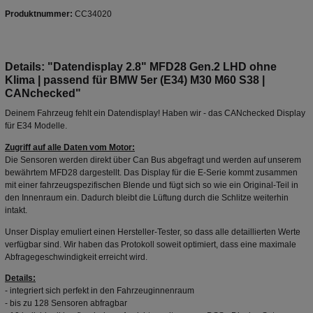
Produktnummer:
CC34020
Details: "Datendisplay 2.8" MFD28 Gen.2 LHD ohne
Klima | passend für BMW 5er (E34) M30 M60 S38 |
CANchecked"
Deinem Fahrzeug fehlt ein Datendisplay! Haben wir - das CANchecked Display
für E34 Modelle.
Zugriff auf alle Daten vom Motor:
Die Sensoren werden direkt über Can Bus abgefragt und werden auf unserem
bewährtem MFD28 dargestellt. Das Display für die E-Serie kommt zusammen
mit einer fahrzeugspezifischen Blende und fügt sich so wie ein Original-Teil in
den Innenraum ein. Dadurch bleibt die Lüftung durch die Schlitze weiterhin
intakt.
Unser Display emuliert einen Hersteller-Tester, so dass alle detaillierten Werte
verfügbar sind. Wir haben das Protokoll soweit optimiert, dass eine maximale
Abfragegeschwindigkeit erreicht wird.
Details:
- integriert sich perfekt in den Fahrzeuginnenraum
- bis zu 128 Sensoren abfragbar