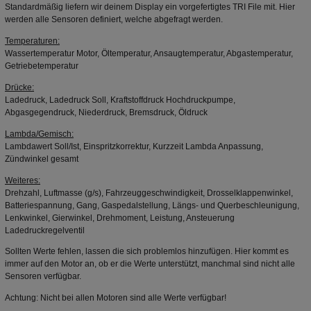
Standardmäßig liefern wir deinem Display ein vorgefertigtes TRI File mit. Hier
werden alle Sensoren definiert, welche abgefragt werden.
Temperaturen:
Wassertemperatur Motor, Öltemperatur, Ansaugtemperatur, Abgastemperatur,
Getriebetemperatur
Drücke:
Ladedruck, Ladedruck Soll, Kraftstoffdruck Hochdruckpumpe,
Abgasgegendruck, Niederdruck, Bremsdruck, Öldruck
Lambda/Gemisch:
Lambdawert Soll/Ist, Einspritzkorrektur, Kurzzeit Lambda Anpassung,
Zündwinkel gesamt
Weiteres:
Drehzahl, Luftmasse (g/s), Fahrzeuggeschwindigkeit, Drosselklappenwinkel,
Batteriespannung, Gang, Gaspedalstellung, Längs- und Querbeschleunigung,
Lenkwinkel, Gierwinkel, Drehmoment, Leistung, Ansteuerung
Ladedruckregelventil
Sollten Werte fehlen, lassen die sich problemlos hinzufügen. Hier kommt es
immer auf den Motor an, ob er die Werte unterstützt, manchmal sind nicht alle
Sensoren verfügbar.
Achtung: Nicht bei allen Motoren sind alle Werte verfügbar!