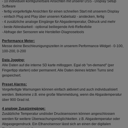
- 10 individuell konfigurierbare Ansichten mit unserer DSS - Display Setup
Software
- fertig vorgefertigte Ansichten für einen schnellen Start mit unserem Display
- einfach Plug and Play über unseren Kabelsatz - anstecken, fertig
- 4 zusätzliche analoge Eingänge für Abgastemperatur, Öldruck und mehr
- beste Ablesbarkeit - optional beiliegende Anti-Reflexfolie
- Abfrage der Sensoren wie Hersteller-Diagnosetools
Performance Meter:
Messe deine Beschleunigungszeiten in unserem Performance-Widget - 0-100,
100-200, 0-200
Data Jogging:
Alle Daten auf die interne SD karte mitloggen. Egal ob "on-demand" (per
Fingertipp starten) oder permanent. Alle Daten deines letzten Turns sind
gespeichert.
Preset Alarms:
Vorgefertigte Warnungen können einfach aktiviert und auch individualisiert
werden. Bekomme z.B. eine große Warnmeldung, wenn die Abgastemperatur
über 900 Grad ist.
4 analoge Zusatzeingänge:
Zusätzliche Temperatur und/oder Drucksensoren können angeschlossen
werden für weitere Überwachungsmöglichkeiten. z.B. Abgastemperatur oder
Abgasgegendruck. Ein Ethanolsensor lässt sich an einen der digitalen